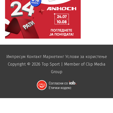
Импресум
Контакт
Маркетинг
Услови за користење
Copyright © 2026
Top Sport
| Member of Clip Media
Group
function disable_right_click() { echo "
"; }
add_action('wp_footer', 'disable_right_click');