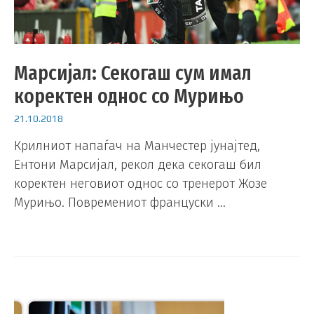
Марсијал: Секогаш сум имал
коректен однос со Мурињо
21.10.2018
Крилниот напаѓач на Манчестер јунајтед,
Ентони Марсијал, рекол дека секогаш бил
коректен неговиот однос со тренерот Жозе
Мурињо. Повремениот француски …