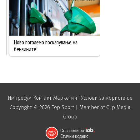
Импресум
Контакт
Маркетинг
Услови за користење
Copyright © 2026
Top Sport
| Member of Clip Media
Group