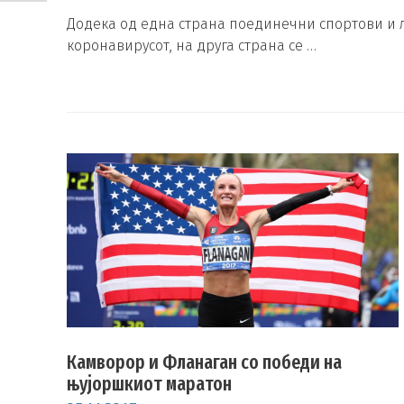
Додека од една страна поединечни спортови и л
коронавирусот, на друга страна се …
Камворор и Фланаган со победи на
њујоршкиот маратон