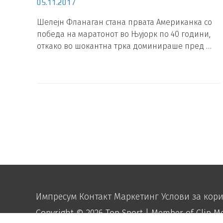
05.11.2017
Шелејн Фланаган стана првата Американка со
победа на маратонот во Њујорк по 40 години,
откако во шокантна трка доминираше пред …
Импресум
Контакт
Маркетинг
Услови за кор
Copyright © 2026
Top Sport
| Member of Clip M