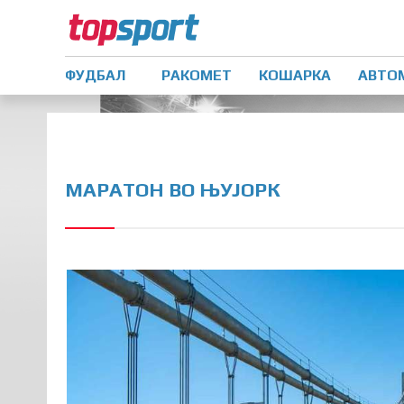
ФУДБАЛ
РАКОМЕТ
КОШАРКА
АВТО
МАРАТОН ВО ЊУЈОРК