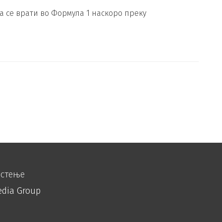
а се врати во Формула 1 наскоро преку
истење
edia Group