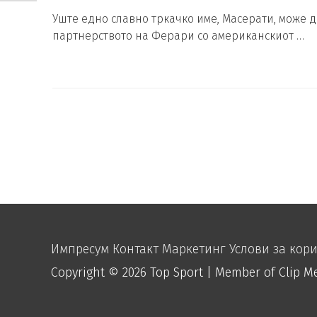
Уште едно славно тркачко име, Масерати, може д
партнерството на Ферари со американскиот …
Импресум
Контакт
Маркетинг
Услови за кор
Copyright © 2026
Top Sport
| Member of Clip M