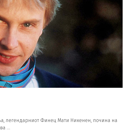
иња, легендарниот Финец Мати Никенен, почина на
ва …