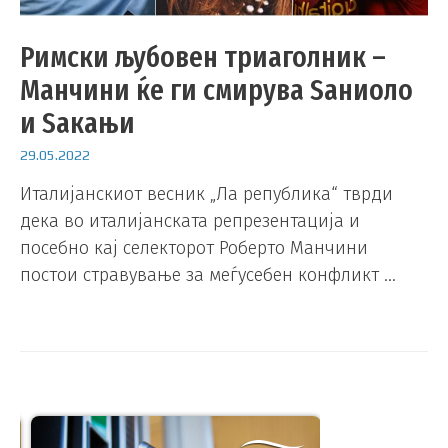
Римски љубовен триаголник –
Манчини ќе ги смирува Ѕаниоло
и Ѕакањи
29.05.2022
Италијанскиот весник „Ла република“ тврди
дека во италијанската репрезентација и
посебно кај селекторот Роберто Манчини
постои стравување за меѓусебен конфликт …