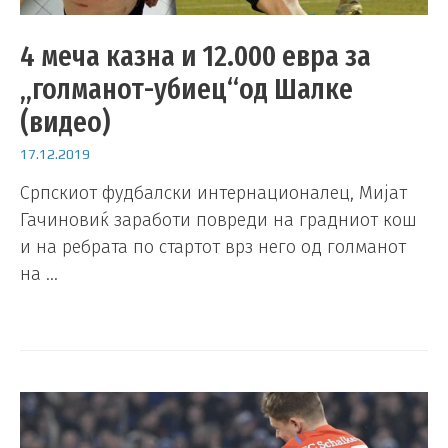
4 меча казна и 12.000 евра за
„голманот-убиец“од Шалке
(видео)
17.12.2019
Српскиот фудбалски интернационалец, Мијат
Гачиновиќ заработи повреди на градниот кош
и на ребрата по стартот врз него од голманот
на …