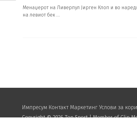
Менаџерот на Ливерпул Јирген Клоп и во наредн
на левиот бек …
Импресум
Контакт
Маркетинг
Услови за кор
Copyright © 2026
Top Sport
| Member of Clip M