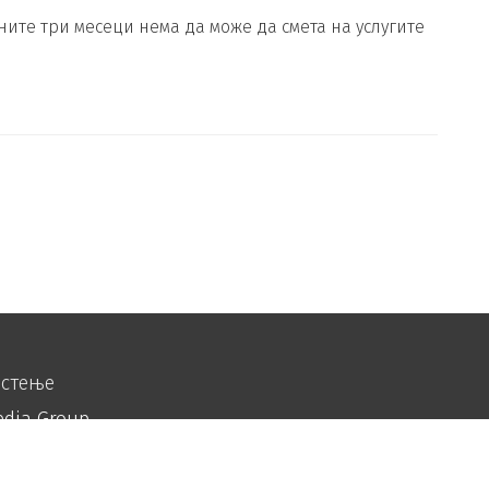
ите три месеци нема да може да смета на услугите
истење
edia Group