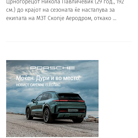
Црногорецот Никола Павличевиќ (29 год., 192
см.) до крајот на сезоната ќе настапува за
екипата на МЗТ Скопје Аеродром, откако …