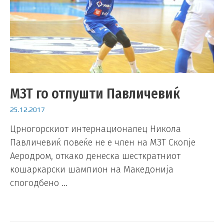
МЗТ го отпушти Павличевиќ
25.12.2017
Црногорскиот интернационалец Никола
Павличевиќ повеќе не е член на МЗТ Скопје
Аеродром, откако денеска шесткратниот
кошаркарски шампион на Македонија
спогодбено …