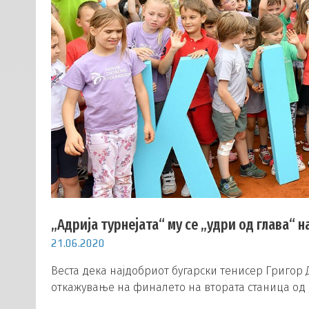
„Адрија турнејата“ му се „удри од глава“ н
21.06.2020
Веста дека најдобриот бугарски тенисер Григор
откажување на финалето на втората станица од 