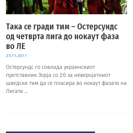
Така се гради тим – Остерсундс
од четврта лига до нокаут фаза
во ЛЕ
23.11.2017
Остерсундс го совлада украинскиот
претставник Зорја со 2:0 за неверојатниот
шведски тим да се пласира во нокаут фазата на
Лигата …