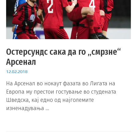
Остерсундс сака да го „смрзне“
Арсенал
12.02.2018
На Арсенал во нокаут фазата во Лигата на
Европа му престои гостување во студената
Шведска, кај едно од најголемите
изненадувања …