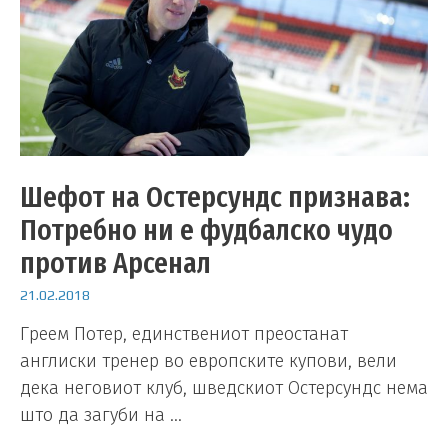
Шефот на Остерсундс признава:
Потребно ни е фудбалско чудо
против Арсенал
21.02.2018
Греем Потер, единствениот преостанат
англиски тренер во европските купови, вели
дека неговиот клуб, шведскиот Остерсундс нема
што да загуби на …