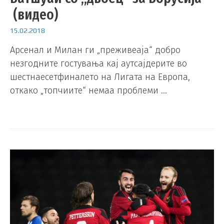
(видео)
15.02.2018
Арсенал и Милан ги „преживеаја“ добро
незгодните гостувања кај аутсајдерите во
шестнаесетфиналето на Лигата на Европа,
откако „топчиите“ немаа проблеми …