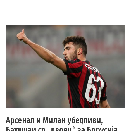
Арсенал и Милан убедливи,
Батшуаи со „двоец“ за Борусија