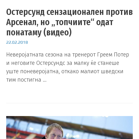
Остерсунд сензационален против
Арсенал, но „топчиите“ одат
понатаму (видео)
22.02.2018
Неверојатната сезона на тренерот Греем Потер
и неговите Остерсундс за малку ќе станеше
уште поневеројатна, откако малиот шведски
тим постигна …