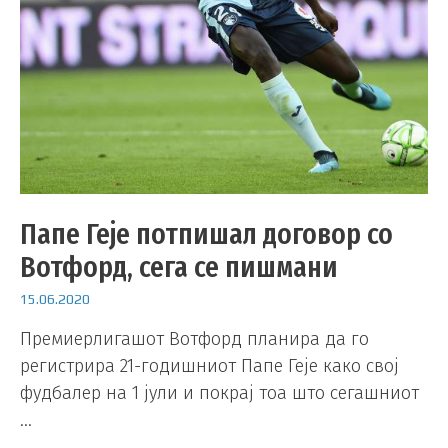
Папе Геје потпишал договор со
Вотфорд, сега се пишмани
15.06.2020
Премиерлигашот Вотфорд планира да го
регистрира 21-годишниот Папе Геје како свој
фудбалер на 1 јули и покрај тоа што сегашниот
…