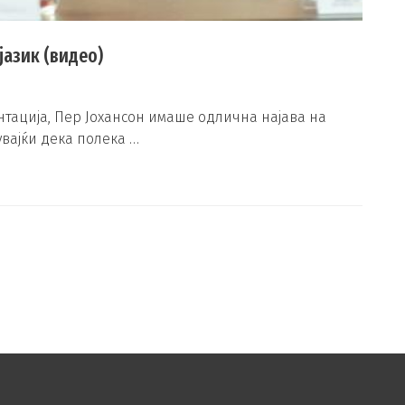
јазик (видео)
тација, Пер Јохансoн имаше одлична најава на
увајќи дека полека …