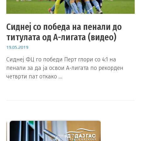
Сиднеј со победа на пенали до
титулата од А-лигата (видео)
19.05.2019
Сиднеј ФЦ го победи Перт глори со 4:1 на
пенали за да ја освои А-лигата по рекорден
четврти пат откако …