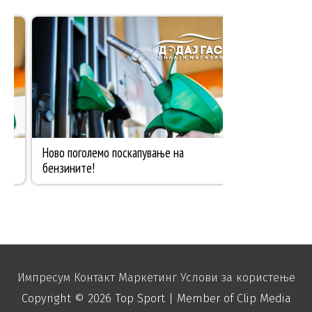
Импресум
Контакт
Маркетинг
Услови за користење
Copyright © 2026
Top Sport
| Member of Clip Media