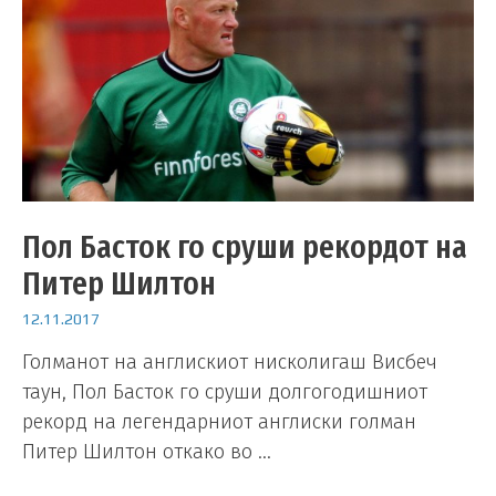
Пол Басток го сруши рекордот на
Питер Шилтон
12.11.2017
Голманот на англискиот нисколигаш Висбеч
таун, Пол Басток го сруши долгогодишниот
рекорд на легендарниот англиски голман
Питер Шилтон откако во …