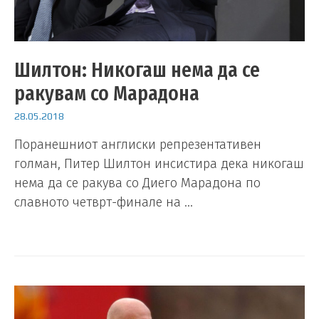
Шилтон: Никогаш нема да се
ракувам со Марадона
28.05.2018
Поранешниот англиски репрезентативен
голман, Питер Шилтон инсистира дека никогаш
нема да се ракува со Диего Марадона по
славното четврт-финале на …