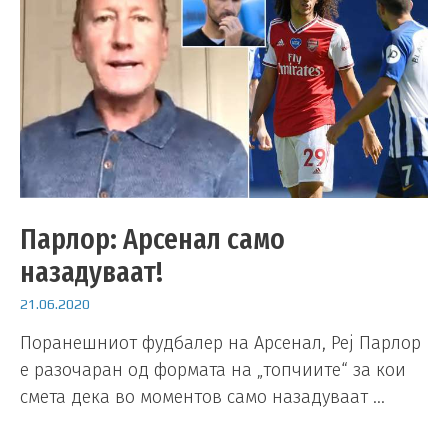
Парлор: Арсенал само
назадуваат!
21.06.2020
Поранешниот фудбалер на Арсенал, Реј Парлор
е разочаран од формата на „топчиите“ за кои
смета дека во моментов само назадуваат …