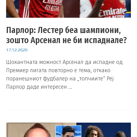
Парлор: Лестер беа шампиони,
зошто Арсенал не би испаднале?
17.12.2020
Шокантната можност Арсенал да испадне од
Премиер лигата повторно е тема, откако
поранешниот фудбалер на „топчиите“ Реј
Парлор даде интересен …