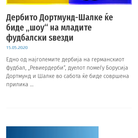
Дербито Дортмунд-Шалке ќе
биде „шоу“ на младите
фудбалски ѕвезди
15.05.2020
Едно од најголемите дербија на германскиот
фудбал, „Ревиердерби“, дуелот помеѓу Борусија
Дортмунд и Шалке во сабота ќе биде совршена
прилика …