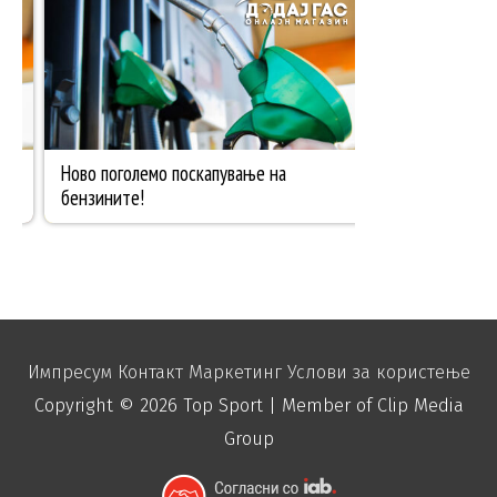
Импресум
Контакт
Маркетинг
Услови за користење
Copyright © 2026
Top Sport
| Member of Clip Media
Group