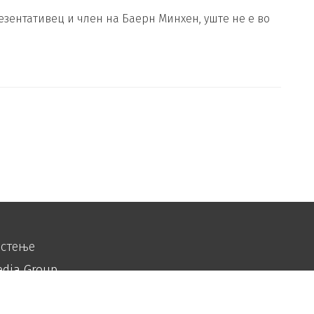
езентативец и член на Баерн Минхен, уште не е во
истење
edia Group