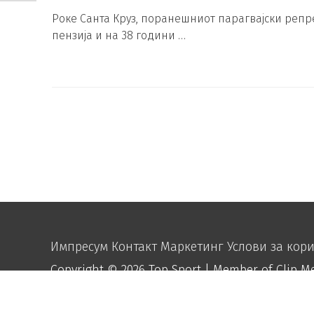
Роке Санта Круз, поранешниот парагвајски репр
пензија и на 38 години …
Импресум
Контакт
Маркетинг
Услови за кор
Copyright © 2026
Top Sport
| Member of Clip M