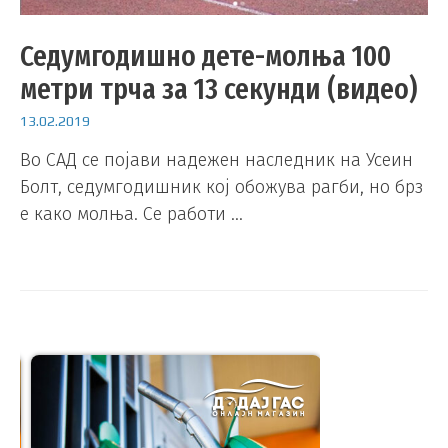
Седумгодишно дете-молња 100
метри трча за 13 секунди (видео)
13.02.2019
Во САД се појави надежен наследник на Усеин
Болт, седумгодишник кој обожува рагби, но брз
е како молња. Се работи …