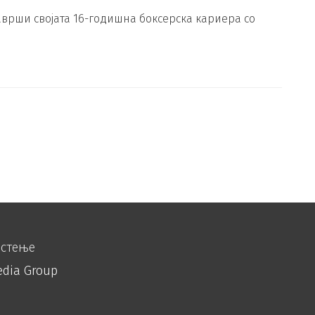
аврши својата 16-годишна боксерска кариера со
истење
edia Group