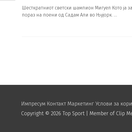
Шесткратниот светски шампион Мигуел Кото ја з
пораз на поени од Садам Али во Њујорк. …
Импресум
Контакт
Маркетинг
Услови за кор
Copyright © 2026
Top Sport
| Member of Clip M