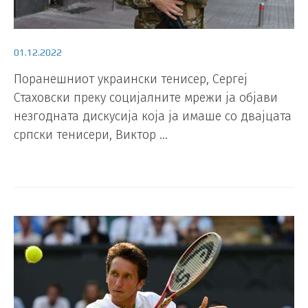
01.12.2022
Поранешниот украински тенисер, Сергеј
Стаховски преку социјалните мрежи ја објави
незгодната дискусија која ја имаше со двајцата
српски тенисери, Виктор …