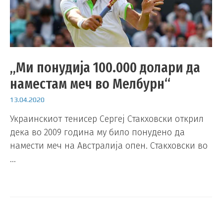
„Ми понудија 100.000 долари да
наместам меч во Мелбурн“
13.04.2020
Украинскиот тенисер Сергеј Стакховски открил
дека во 2009 година му било понудено да
намести меч на Австралија опен. Стакховски во
…