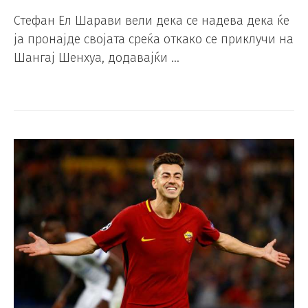
Стефан Ел Шарави вели дека се надева дека ќе
ја пронајде својата среќа откако се приклучи на
Шангај Шенхуа, додавајќи …