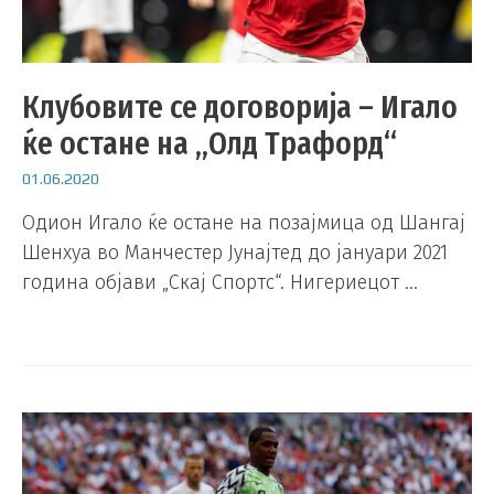
Клубовите се договорија – Игало
ќе остане на „Олд Трафорд“
01.06.2020
Одион Игало ќе остане на позајмица од Шангај
Шенхуа во Манчестер Јунајтед до јануари 2021
година објави „Скај Спортс“. Нигериецот …