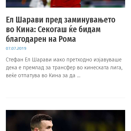
Ел Шарави пред заминувањето
во Кина: Секогаш ќе бидам
благодарен на Рома
07.07.2019
Стефан Ел Шарави иако претходно изјавуваше
дека е премлад за трансфер во кинеската лига,
веќе отпатува во Кина за да …