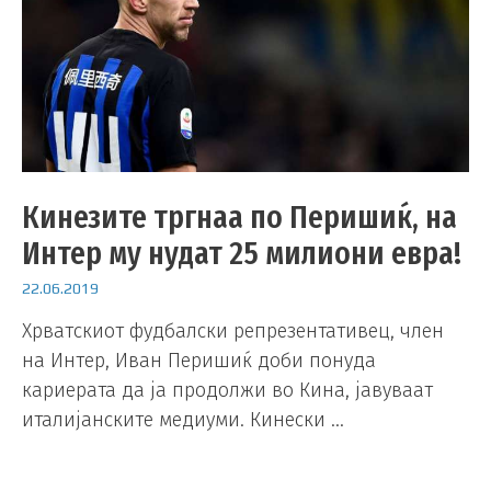
Кинезите тргнаа по Перишиќ, на
Интер му нудат 25 милиони евра!
22.06.2019
Хрватскиот фудбалски репрезентативец, член
на Интер, Иван Перишиќ доби понуда
кариерата да ја продолжи во Кина, јавуваат
италијанските медиуми. Кинески …