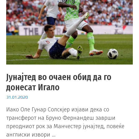
Јунајтед во очаен обид да го
донесат Игало
31.01.2020
Иако Оле Гунар Солскјер изјави дека со
трансферот на Бруно Фернандеш заврши
преодниот рок за Манчестер јунајтед, повеќе
англиски извори …