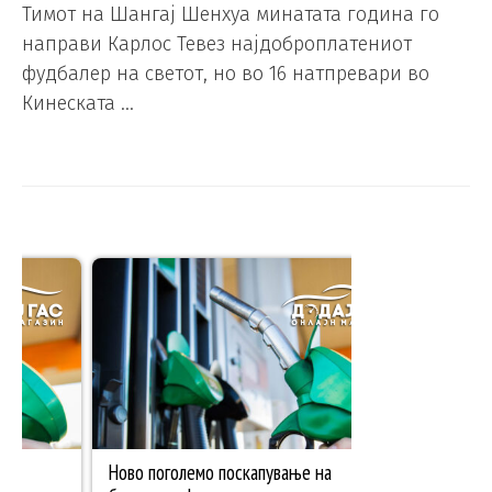
Тимот на Шангај Шенхуа минатата година го
направи Карлос Тевез најдоброплатениот
фудбалер на светот, но во 16 натпревари во
Кинеската …