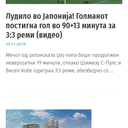
Лудило во Јапонија! Голманот
постигна гол во 90+13 минута за
3:3 реми (видео)
25.11.2018
Мечот од јапонската Џеј-лига беше продолжен
неверојатни 19 минути, откако Шимизу С-Пулс и
Висел Кобе одиграа 3:3 реми, обезбедно со …