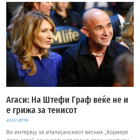
Агаси: На Штефи Граф веќе не и
е грижа за тенисот
22.07.2018
Во интервју за италијанскиот весник „Кориере