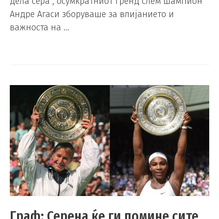
дела сера“, осумкратниот гренд слем шампион
Андре Агаси зборуваше за влијанието и
важноста на …
Граф: Серена ќе ги помине сите