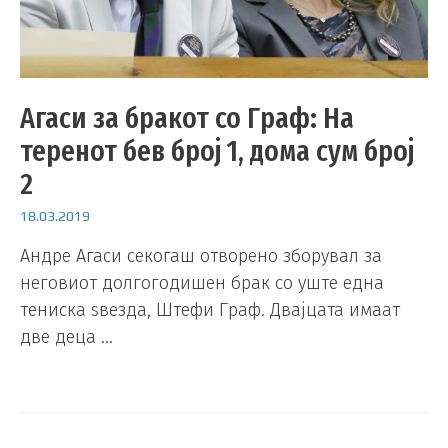
Агаси за бракот со Граф: На
теренот бев број 1, дома сум број
2
18.03.2019
Андре Агаси секогаш отворено зборувал за
неговиот долгогодишен брак со уште една
тениска ѕвезда, Штефи Граф. Двајцата имаат
две деца …