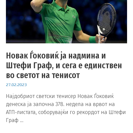
Новак Ѓоковиќ ја надмина и
Штефи Граф, и сега е единствен
во светот на тенисот
27.02.2023
Најдобриот светски тенисер Новак Ѓоковиќ
денеска ја започна 378. недела на врвот на
АТП-листата, соборувајќи го рекордот на Штефи
Граф …