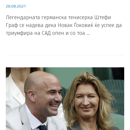
28.08.2021
Легендарната германска тенисерка Штефи
Граф се надева дека Новак Ѓоковиќ ќе успее да
триумфира на САД опен и со тоа …