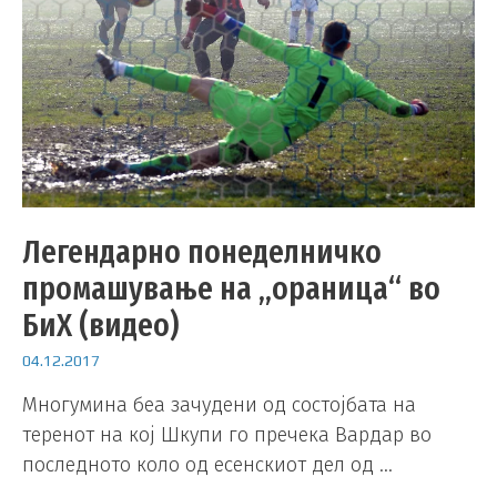
Легендарно понеделничко
промашување на „ораница“ во
БиХ (видео)
04.12.2017
Многумина беа зачудени од состојбата на
теренот на кој Шкупи го пречека Вардар во
последното коло од есенскиот дел од …