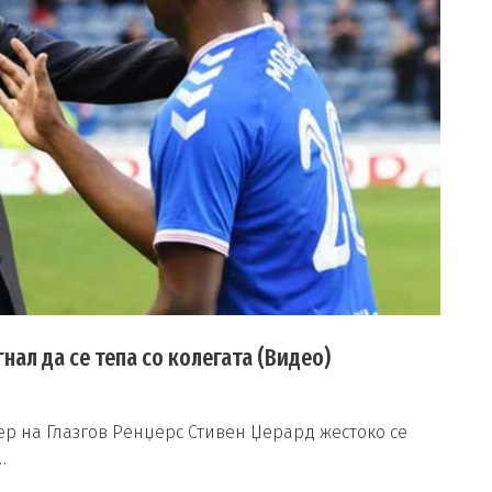
ал да се тепа со колегата (Видео)
р на Глазгов Ренџерс Стивен Џерард жестоко се
…