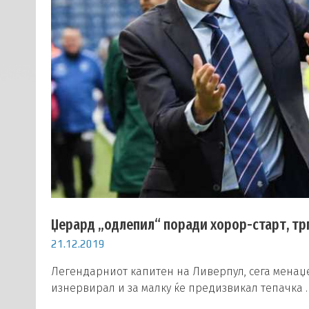
Џерард „одлепил“ поради хорор-старт, тргн
21.12.2019
Легендарниот капитен на Ливерпул, сега менаџе
изнервирал и за малку ќе предизвикал тепачка 