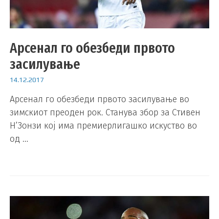
Арсенал го обезбеди првото
засилување
14.12.2017
Арсенал го обезбеди првото засилување во
зимскиот преоден рок. Станува збор за Стивен
Н’Зонзи кој има премиерлигашко искуство во
од …