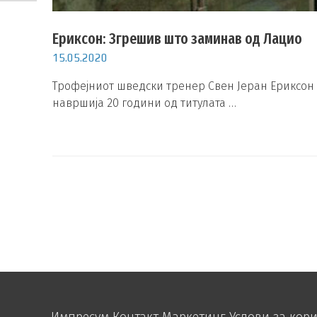
Ериксон: Згрешив што заминав од Лацио
15.05.2020
Трофејниот шведски тренер Свен Јеран Ериксон 
навршија 20 години од титулата …
Импресум
Контакт
Маркетинг
Услови за кор