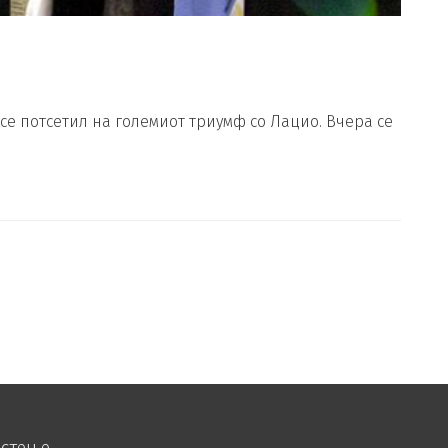
се потсетил на големиот триумф со Лацио. Вчера се
истење