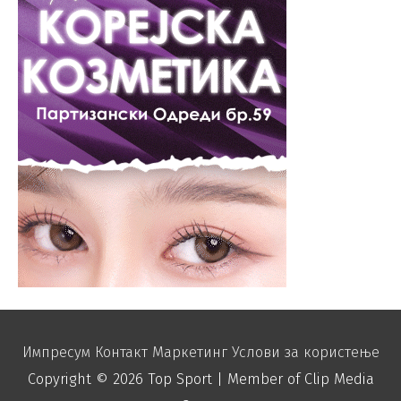
Импресум
Контакт
Маркетинг
Услови за користење
Copyright © 2026
Top Sport
| Member of Clip Media