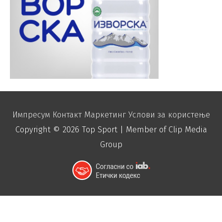
Импресум
Контакт
Маркетинг
Услови за користење
Copyright © 2026
Top Sport
| Member of Clip Media
Group
function disable_right_click() { echo "
"; }