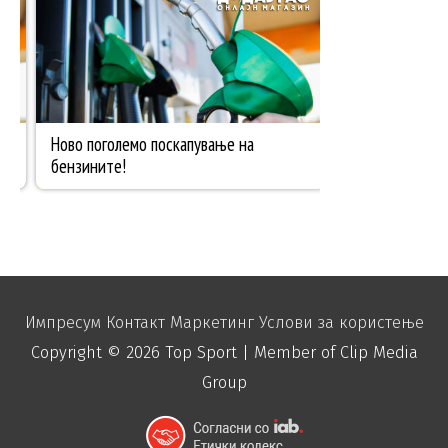
Импресум
Контакт
Маркетинг
Услови за користење
Copyright © 2026
Top Sport
| Member of Clip Media
Group