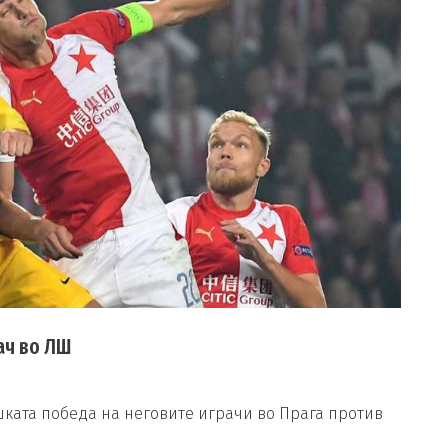
ач во ЛШ
шката победа на неговите играчи во Прага против