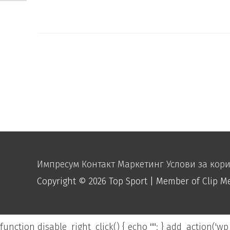
Импресум
Контакт
Маркетинг
Услови за кор
Copyright © 2026
Top Sport
| Member of Clip M
function disable_right_click() { echo "
"; } add_action('wp_