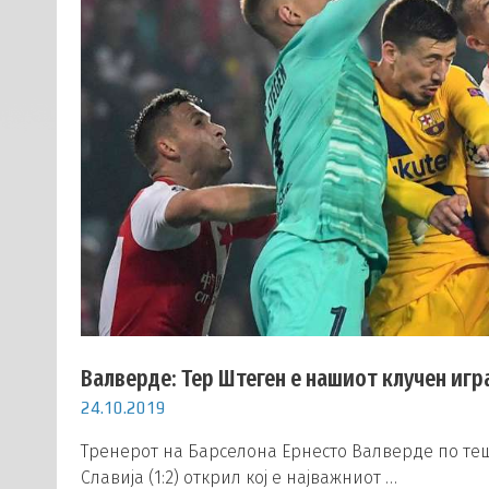
Валверде: Тер Штеген е нашиот клучен игр
24.10.2019
Тренерот на Барселона Ернесто Валверде по те
Славија (1:2) открил кој е најважниот …