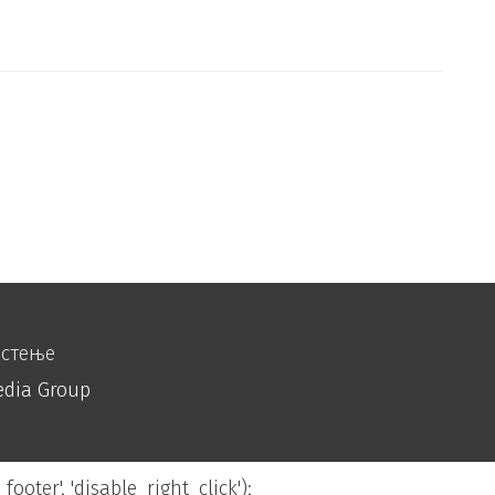
истење
edia Group
footer', 'disable_right_click');