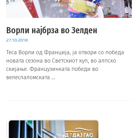
Ворли најбрза во Зелден
27.10.2018
Теса Ворли од Франција, ја отвори со победа
новата сезона во Светскиот куп, во алпско
скијање. Французинката победи во
велеслаломската …