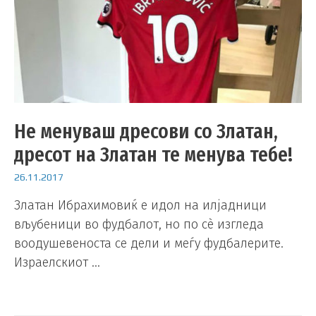
Не менуваш дресови со Златан,
дресот на Златан те менува тебе!
26.11.2017
Златан Ибрахимовиќ е идол на илјадници
вљубеници во фудбалот, но по сè изгледа
воодушевеноста се дели и меѓу фудбалерите.
Израелскиот …