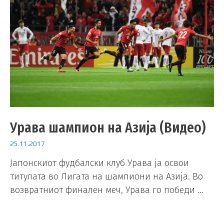
Урава шампион на Азија (Видео)
25.11.2017
Јапонскиот фудбалски клуб Урава ја освои
титулата во Лигата на шампиони на Азија. Во
возвратниот финален меч, Урава го победи …