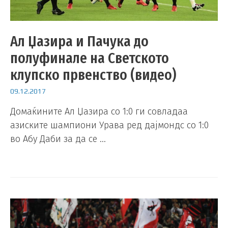
Ал Џазира и Пачука до
полуфинале на Светското
клупско првенство (видео)
09.12.2017
Домаќините Ал Џазира со 1:0 ги совладаа
азиските шампиони Урава ред дајмондс со 1:0
во Абу Даби за да се …