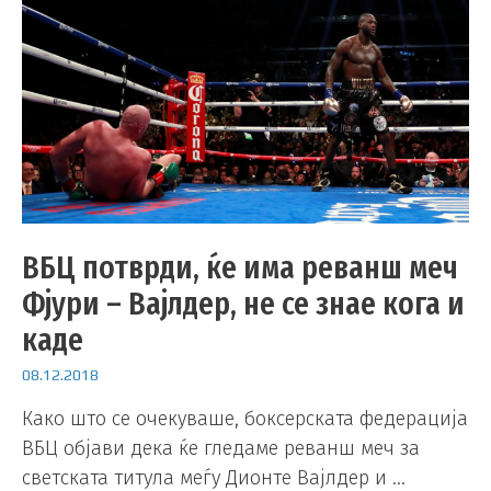
ВБЦ потврди, ќе има реванш меч
Фјури – Вајлдер, не се знае кога и
каде
08.12.2018
Како што се очекуваше, боксерската федерација
ВБЦ објави дека ќе гледаме реванш меч за
светската титула меѓу Дионте Вајлдер и …