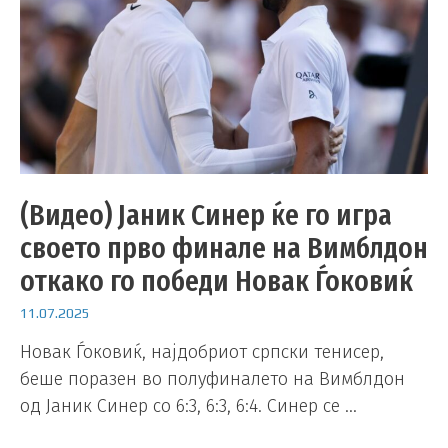
(Видео) Јаник Синер ќе го игра
своето прво финале на Вимблдон
откако го победи Новак Ѓоковиќ
11.07.2025
Новак Ѓоковиќ, најдобриот српски тенисер,
беше поразен во полуфиналето на Вимблдон
од Јаник Синер со 6:3, 6:3, 6:4. Синер се …