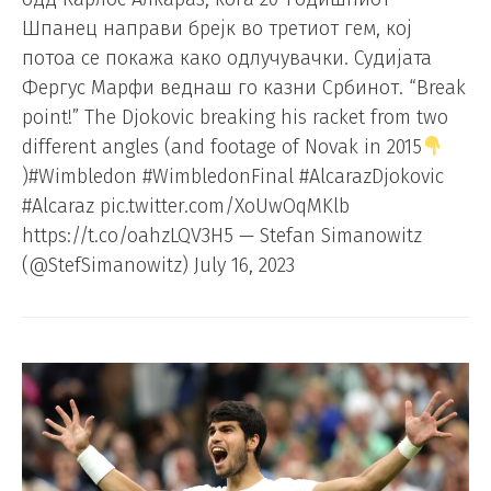
Шпанец направи брејк во третиот гем, кој
потоа се покажа како одлучувачки. Судијата
Фергус Марфи веднаш го казни Србинот. “Break
point!” The Djokovic breaking his racket from two
different angles (and footage of Novak in 2015
)#Wimbledon #WimbledonFinal #AlcarazDjokovic
#Alcaraz pic.twitter.com/XoUwOqMKlb
https://t.co/oahzLQV3H5 — Stefan Simanowitz
(@StefSimanowitz) July 16, 2023