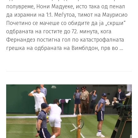
полувреме, Нони Мадуеке, исто така од пенал
да израмни на 1:1. Меѓутоа, тимот на Маурисио
Почетино се мачеше со обидите да ја „скрши“
одбраната на гостите до 72. минута, кога
Фернандез постигна гол по катастрофалната
грешка на одбраната на Вимблдон, прв во …