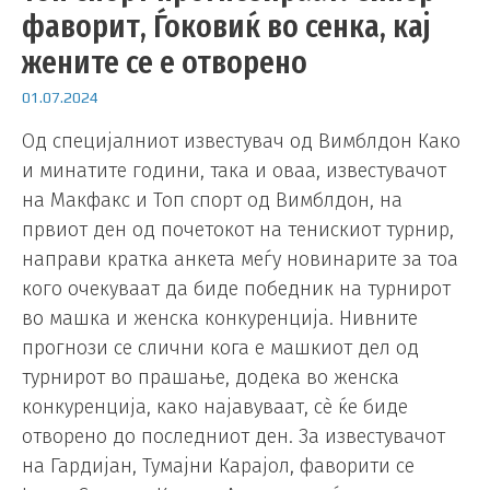
фаворит, Ѓоковиќ во сенка, кај
жените се е отворено
01.07.2024
Од специјалниот известувач од Вимблдон Како
и минатите години, така и оваа, известувачот
на Макфакс и Топ спорт од Вимблдон, на
првиот ден од почетокот на тенискиот турнир,
направи кратка анкета меѓу новинарите за тоа
кого очекуваат да биде победник на турнирот
во машка и женска конкуренција. Нивните
прогнози се слични кога е машкиот дел од
турнирот во прашање, додека во женска
конкуренција, како најавуваат, сè ќе биде
отворено до последниот ден. За известувачот
на Гардијан, Тумајни Карајол, фаворити се