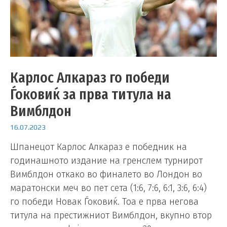
Карлос Алкараз го победи
Ѓоковиќ за прва титула на
Вимблдон
16.07.2023
Шпанецот Карлос Алкараз е победник на
годинашното издание на гренслем турнирот
Вимблдон откако во финалето во Лондон во
маратонски меч во пет сета (1:6, 7:6, 6:1, 3:6, 6:4)
го победи Новак Ѓоковиќ. Тоа е прва негова
титула на престижниот Вимблдон, вкупно втор