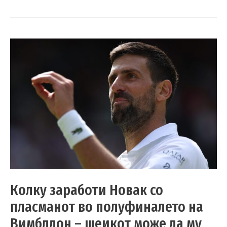
Колку заработи Новак со
пласманот во полуфиналето на
Вимблдон – шеикот може да му