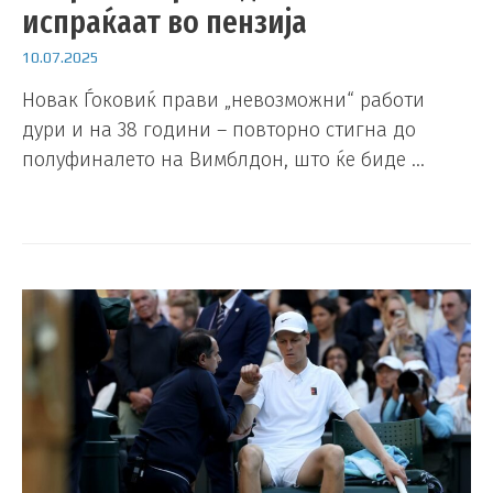
испраќаат во пензија
10.07.2025
Новак Ѓоковиќ прави „невозможни“ работи
дури и на 38 години – повторно стигна до
полуфиналето на Вимблдон, што ќе биде …