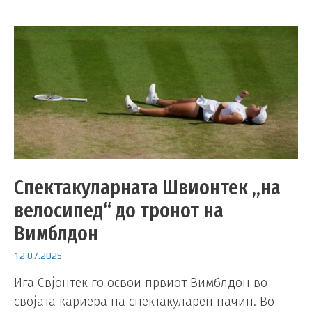
Спектакуларната Швионтек „на
велосипед“ до тронот на
Вимблдон
12.07.2025
Ига Свјонтек го освои првиот Вимблдон во
својата кариера на спектакуларен начин. Во