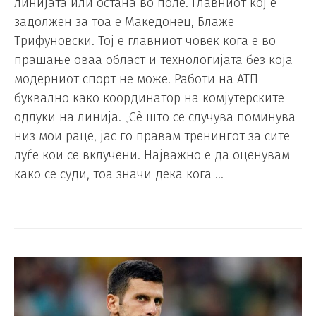
линијата или остана во поле. Главниот кој е
задолжен за тоа е Македонец, Блаже
Трифуновски. Тој е главниот човек кога е во
прашање оваа област и технологијата без која
модерниот спорт не може. Работи на АТП
буквално како координатор на комјутерските
одлуки на линија. „Сè што се случува поминува
низ мои раце, јас го правам тренингот за сите
луѓе кои се вклучени. Најважно е да оценувам
како се суди, тоа значи дека кога …