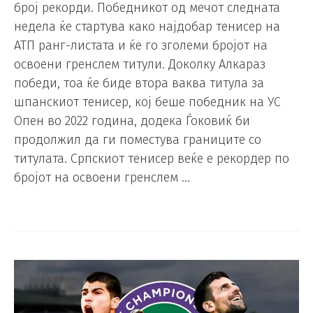
број рекорди. Победникот од мечот следната
недела ќе стартува како најдобар тенисер на
АТП ранг-листата и ќе го зголеми бројот на
освоени гренслем титули. Доколку Алкараз
победи, тоа ќе биде втора ваква титула за
шпанскиот тенисер, кој беше победник на УС
Опен во 2022 година, додека Ѓоковиќ би
продолжил да ги поместува границите со
титулата. Српскиот тенисер веќе е рекордер по
бројот на освоени гренслем …