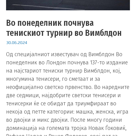
Во понеделник почнува
тенискиот турнир во Вимблдон
30.06.2024
Од специјалниот известувач од Вимблдон Во
понеделник во Лондон почнува 137-то издание
на најстариот тениски турнир Вимблдон, кој,
многумина тенисери, го сметаат и за
неофицијално светско првенство. Во наредните
две седмици, најдобрите светски тенисери и
тенисерки ќе се обидат да триумфираат во
некоја од петте категории: машка, женска, игра
во двојки и микс двојки. После многу години
доминација на големата тројка Новак Ѓоковиќ,