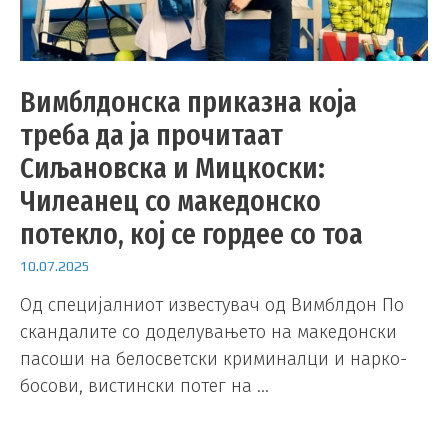
Вимблдонска приказна која
треба да ја прочитаат
Сиљановска и Мицкоски:
Чилеанец со македонско
потекло, кој се гордее со тоа
10.07.2025
Од специјалниот известувач од Вимблдон По
скандалите со доделувањето на македонски
пасоши на белосветски криминалци и нарко-
босови, вистински потег на …