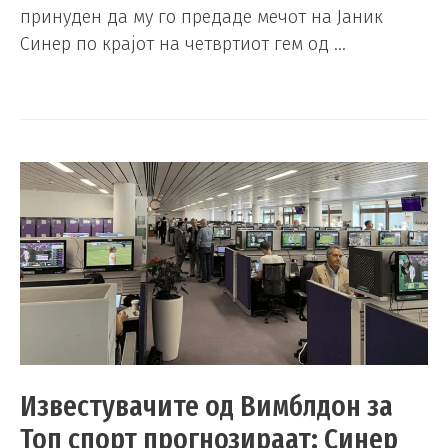
принуден да му го предаде мечот на Јаник
Синер по крајот на четвртиот гем од …
Известувачите од Вимблдон за
Топ спорт прогнозираат: Синер