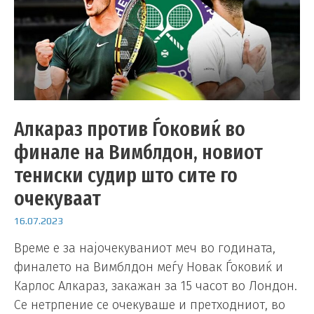
Алкараз против Ѓоковиќ во
финале на Вимблдон, новиот
тениски судир што сите го
очекуваат
16.07.2023
Време е за најочекуваниот меч во годината,
финалето на Вимблдон меѓу Новак Ѓоковиќ и
Карлос Алкараз, закажан за 15 часот во Лондон.
Се нетрпение се очекуваше и претходниот, во