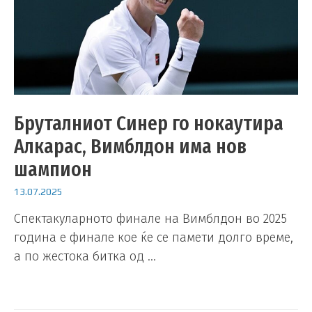
Бруталниот Синер го нокаутира
Алкарас, Вимблдон има нов
шампион
13.07.2025
Спектакуларното финале на Вимблдон во 2025
година е финале кое ќе се памети долго време,
а по жестока битка од …