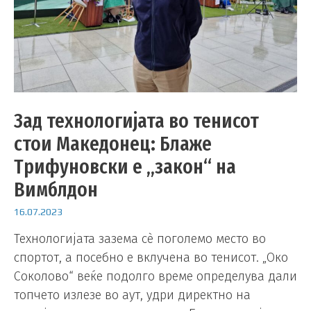
Зад технологијата во тенисот
стои Македонец: Блаже
Трифуновски е „закон“ на
Вимблдон
16.07.2023
Технологијата зазема сѐ поголемо место во
спортот, а посебно е вклучена во тенисот. „Око
Соколово“ веќе подолго време определува дали
топчето излезе во аут, удри директно на