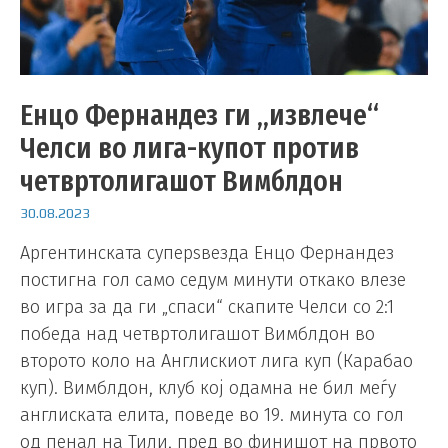
Енцо Фернандез ги „извлече“
Челси во лига-купот против
четвртолигашот Вимблдон
30.08.2023
Аргентинската суперѕвезда Енцо Фернандез
постигна гол само седум минути откако влезе
во игра за да ги „спаси“ скапите Челси со 2:1
победа над четвртолигашот Вимблдон во
второто коло на Англискиот лига куп (Карабао
куп). Вимблдон, клуб кој одамна не бил меѓу
англиската елита, поведе во 19. минута со гол
од пенал на Тили, пред во финишот на првото