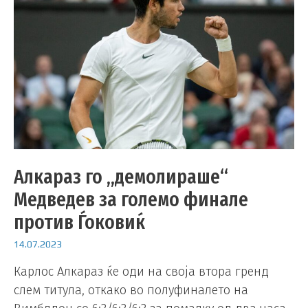
Алкараз го „демолираше“
Медведев за големо финале
против Ѓоковиќ
14.07.2023
Карлос Алкараз ќе оди на своја втора гренд
слем титула, откако во полуфиналето на