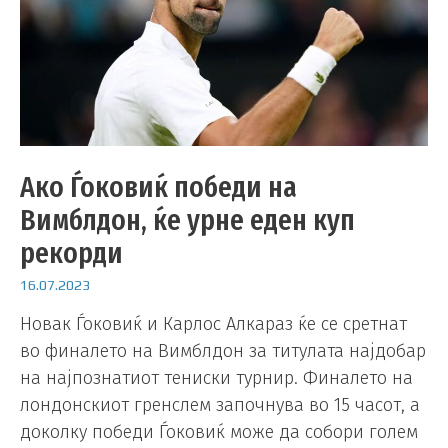
Ако Ѓоковиќ победи на
Вимблдон, ќе урне еден куп
рекорди
16.07.2023
Новак Ѓоковиќ и Карлос Алкараз ќе се сретнат
во финалето на Вимблдон за титулата најдобар
на најпознатиот тениски турнир. Финалето на
лондонскиот гренслем започнува во 15 часот, а
доколку победи Ѓоковиќ може да собори голем