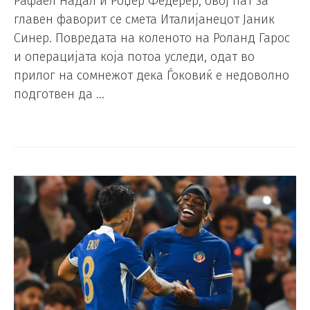
Рафаел Надал и Роџер Федерер, овој пат за
главен фаворит се смета Италијанецот Јаник
Синер. Повредата на коленото на Роланд Гарос
и операцијата која потоа уследи, одат во
прилог на сомнежот дека Ѓоковиќ е недоволно
подготвен да …