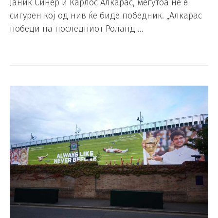
Јаник Синер и Карлос Алкарас, меѓутоа не е
сигурен кој од нив ќе биде победник. „Алкарас
победи на последниот Роланд …