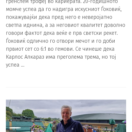
гренслем трофеј во кариерата. 20-годишното
момче успеа да го надигра искусниот Ѓоковиќ,
покажувајќи дека пред него е неверојатно
светла иднина, а за неговиот квалитет доволно
говори фактот дека веќе е прв светски рекет.
Ѓоковиќ одлично го отвори мечот и го доби
првиот сет со 6:1 во гемови. Се чинеше дека
Карлос Алкараз има преголема трема, но тој
успеа …