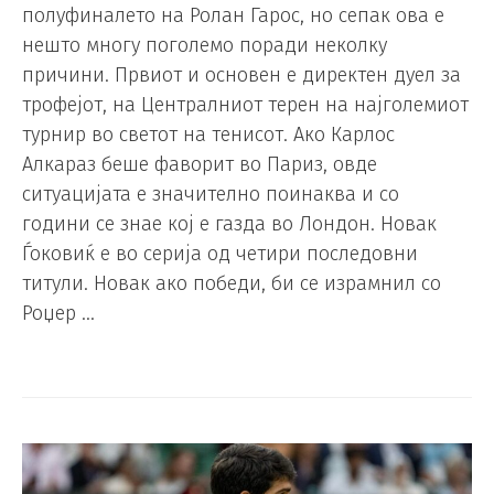
полуфиналето на Ролан Гарос, но сепак ова е
нешто многу поголемо поради неколку
причини. Првиот и основен е директен дуел за
трофејот, на Централниот терен на најголемиот
турнир во светот на тенисот. Ако Карлос
Алкараз беше фаворит во Париз, овде
ситуацијата е значително поинаква и со
години се знае кој е газда во Лондон. Новак
Ѓоковиќ е во серија од четири последовни
титули. Новак ако победи, би се израмнил со
Роџер …