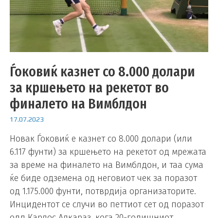
Ѓоковиќ казнет со 8.000 долари
за кршењето на рекетот во
финалето на Вимблдон
17.07.2023
Новак Ѓоковиќ е казнет со 8.000 долари (или
6.117 фунти) за кршењето на рекетот од мрежата
за време на финалето на Вимблдон, и таа сума
ќе биде одземена од неговиот чек за поразот
од 1.175.000 фунти, потврдија организаторите.
Инцидентот се случи во петтиот сет од поразот
одд Карлос Алкараз, кога 20-годишниот