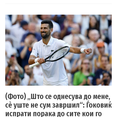
(Фото) „Што се однесува до мене,
сè уште не сум завршил“: Ѓоковиќ
испрати порака до сите кои го