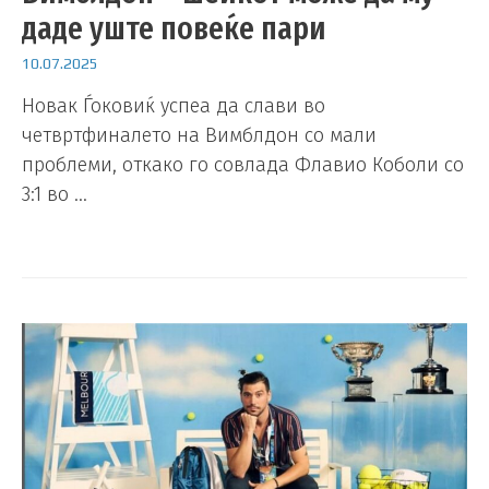
даде уште повеќе пари
10.07.2025
Новак Ѓоковиќ успеа да слави во
четвртфиналето на Вимблдон со мали
проблеми, откако го совлада Флавио Коболи со
3:1 во …