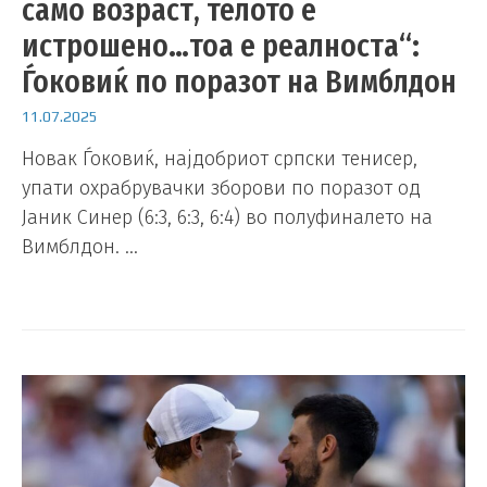
само возраст, телото е
истрошено…тоа е реалностa“:
Ѓоковиќ по поразот на Вимблдон
11.07.2025
Новак Ѓоковиќ, најдобриот српски тенисер,
упати охрабрувачки зборови по поразот од
Јаник Синер (6:3, 6:3, 6:4) во полуфиналето на
Вимблдон. …