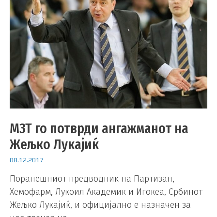
МЗТ го потврди ангажманот на
Жељко Лукајиќ
08.12.2017
Поранешниот предводник на Партизан,
Хемофарм, Лукоил Академик и Игокеа, Србинот
Жељко Лукајиќ, и официјално е назначен за