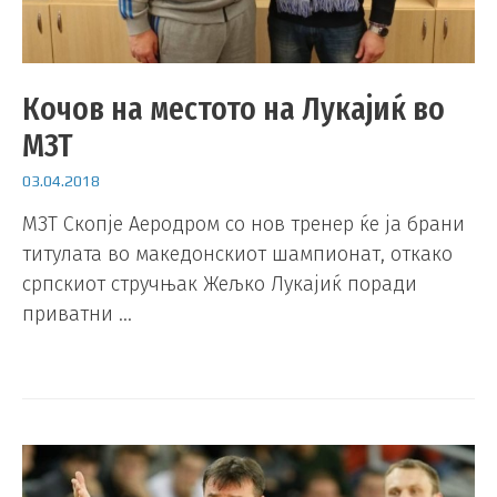
Кочов на местото на Лукајиќ во
МЗТ
03.04.2018
МЗТ Скопје Аеродром со нов тренер ќе ја брани
титулата во македонскиот шампионат, откако
српскиот стручњак Жељко Лукајиќ поради
приватни …