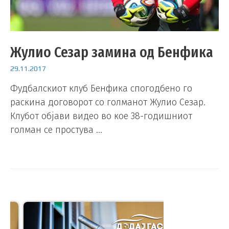
Жулио Сезар замина од Бенфика
29.11.2017
Фудбалскиот клуб Бенфика спогодбено го
раскина договорот со голманот Жулио Сезар.
Клубот објави видео во кое 38-годишниот
голман се простува …