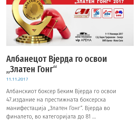
Албанецот Вјерда го освои
„Златен Гонг“
11.11.2017
Албанскиот боксер Беким Вјерда го освои
47.издание на престижната боксерска
манифестација „Златен Гонг“. Вјерда во
финалето, во категоријата до 81 …