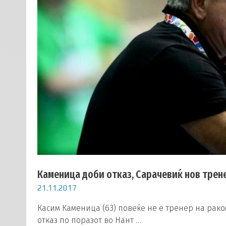
Каменица доби отказ, Сарачевиќ нов трен
21.11.2017
Касим Каменица (63) повеќе не е тренер на рако
отказ по поразот во Нант …