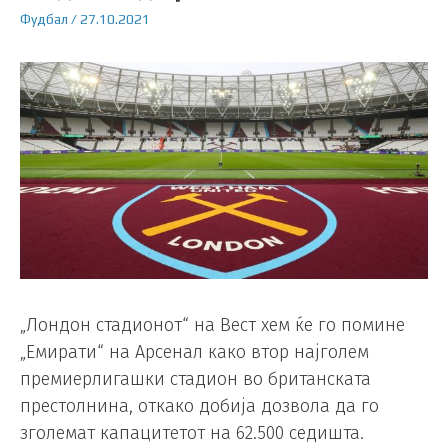
Фудбал
/
27.10.2021
„Лондон стадионот“ на Вест хем ќе го помине
„Емирати“ на Арсенал како втор најголем
премиерлигашки стадион во британската
престолнина, откако добија дозвола да го
зголемат капацитетот на 62.500 седишта.