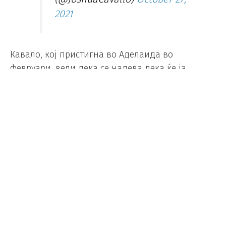
2021
Кавало, кој пристигна во Аделаида во
февруари, вели дека се надева дека ќе ја
инспирира следната генерација на фудбалери
од ЛГБТ заедницата.
„Се борам со мојата сексуалност шест години, и
сега сум помирен. Луѓето кои ме познаваат
лично, знаат колку ја ценам приватноста. Бев
засрамен што не можам да го правам тоа што
го сакам и да бидам геј“, изјави Кавало.
Неговата објава беше поздравена од голем
број на фудбалери и фудбалски клубови, меѓу