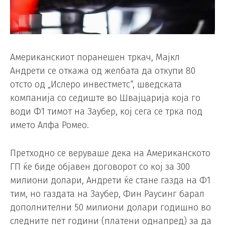
Американскиот поранешен тркач, Мајкл
Андрети се откажа од желбата да откупи 80
отсто од „Ислеро инвестметс“, шведската
компанија со седиште во Швајцарија која го
води Ф1 тимот на Заубер, кој сега се трка под
името Алфа Ромео.
Претходно се веруваше дека на Американското
ГП ќе биде објавен договорот со кој за 300
милиони долари, Андрети ќе стане газда на Ф1
тим, но газдата на Заубер, Фин Раусинг барал
дополнителни 50 милиони долари годишно во
следните пет години (платени однапред) за да