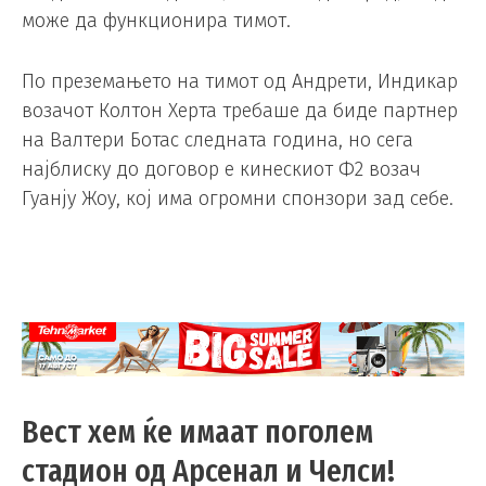
може да функционира тимот.
По преземањето на тимот од Андрети, Индикар
возачот Колтон Херта требаше да биде партнер
на Валтери Ботас следната година, но сега
најблиску до договор е кинескиот Ф2 возач
Гуанју Жоу, кој има огромни спонзори зад себе.
Вест хем ќе имаат поголем
стадион од Арсенал и Челси!