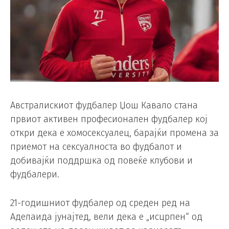
Австралискиот фудбалер Џош Кавало стана
првиот активен професионален фудбалер кој
откри дека е хомосексуалец, барајќи промена за
приемот на сексуалноста во фудбалот и
добивајќи поддршка од повеќе клубови и
фудбалери.
21-годишниот фудбалер од среден ред на
Аделаида јунајтед, вели дека е „исцрпен“ од