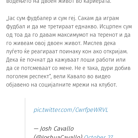
водењето на двоен живот во кариерата.
„Јас сум фудбалер и сум геј. Сакам да играм
фудбал и да ме третираат еднакво. Исцрпен сум
од тоа да го давам максимумот на теренот и да
го живеам овој двоен живот. Мислев дека
луѓето ќе реагираат поинаку кон ако откријам.
Дека ќе почнат да кажуваат лоши работи или
да се потсмеваат со мене. Не е така, дури добив
поголем респект“, вели Кавало во видео
објавено на социјалните мрежи на клубот.
pic.twitter.com/CwrfpeWRVL
— Josh Cavallo
(@JoshuaCavallo)
October 27,