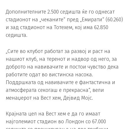
Дополнителните 2.500 седишта ќе го однесат
стадионот на „чеканите“ пред „Емирати“ (60.260)
и зад стадионот на Тотехем, кој има 62.850
седишта.
„Сите во клубот работат за развој и раст на
нашиот клуб, на теренот и надвор од него, за
доброто на навивачите и постои чувство дека
работите одат во вистинска насока.
Поддршката од навивачите е фантастична и
атмосферата секогаш е прекрасна“, вели
менаџерот на Вест хем, Дејвид Мојс.
Крајната цел на Вест хем е да го имаат
најголемиот стадион во Лондон со 67.000