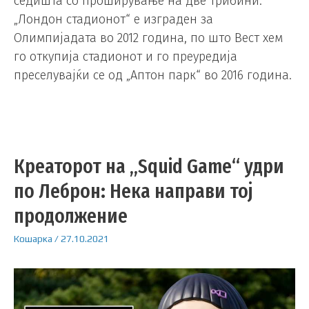
седишта со проширување на две трибини.
„Лондон стадионот“ е изграден за
Олимпијадата во 2012 година, по што Вест хем
го откупија стадионот и го преуредија
преселувајќи се од „Аптон парк“ во 2016 година.
Креаторот на „Squid Game“ удри
по Леброн: Нека направи тој
продолжение
Кошарка
/
27.10.2021