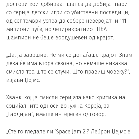
долгови кои добиваат шанса да добијат пари
со серија детски игри со убиствени последици,
од септември успеа да собере неверојатни 111
милиони луѓе, но четирикратниот НБА
шампион не беше воодушевен од крајот.
„Да, ја завршив. Не ми се допаѓаше крајот. Знам
дека ќе има втора сезона, но немаше никаква
смисла тоа што се случи. Што правиш човеку?“,
изјави Џејмс.
Хванк, кој ја смисли серијата како критика на
социјалните односи во Јужна Кореја, за
„Гардијан“, имаше интересен одговор.
„Сте го гледале ли ‘Space Jam 2’? Леброн Џејмс е