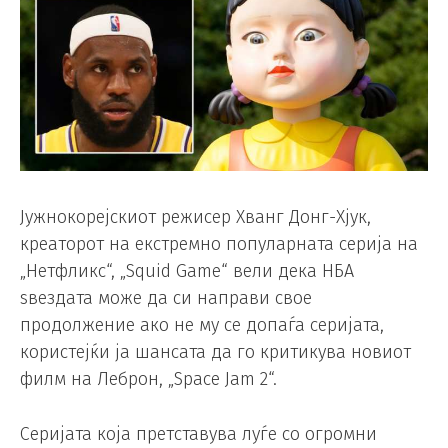
Јужнокорејскиот режисер Хванг Донг-Хјук,
креаторот на екстремно популарната серија на
„Нетфликс“, „Squid Game“ вели дека НБА
ѕвездата може да си направи свое
продолжение ако не му се допаѓа серијата,
користејќи ја шансата да го критикува новиот
филм на Леброн, „Space Jam 2“.
Серијата која претставува луѓе со огромни