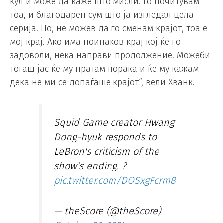
кул и може да каже што мисли. Го почитувам
тоа, и благодарен сум што ја изгледал цела
серија. Но, не можев да го сменам крајот, тоа е
мој крај. Ако има поинаков крај кој ќе го
задоволи, нека направи продолжение. Можеби
тогаш јас ќе му пратам порака и ќе му кажам
дека не ми се допаѓаше крајот“, вели Хванк.
Squid Game creator Hwang
Dong-hyuk responds to
LeBron's criticism of the
show's ending. ?
pic.twitter.com/DOSxgFcrm8
— theScore (@theScore)