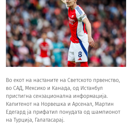
Во екот на настаните на Светското првенство,
во САД, Мексико и Канада, од Истанбул
пристигна сензационална информација.
Капитенот на Норвешка и Арсенал, Мартин
Едегард ја прифатил понудата од шампионот
на Турција, Галатасарај.