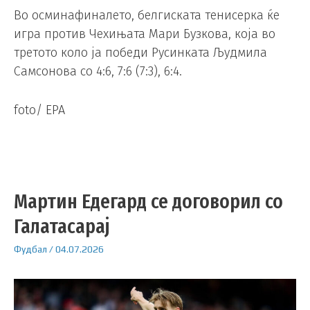
Во осминафиналето, белгиската тенисерка ќе
игра против Чехињата Мари Бузкова, која во
третото коло ја победи Русинката Људмила
Самсонова со 4:6, 7:6 (7:3), 6:4.
foto/ EPA
Мартин Едегард се договорил со
Галатасарај
Фудбал
/
04.07.2026