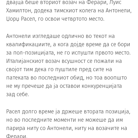
двајца беше вториот возач на Ферари, Луис
Хамилтон, додека тимскиот колега на Антонели,
Џорџ Расел, го освои четвртото место.
Антонели изгледаше одлично во текот на
квалификациите, а кога дојде време да се бори
за пол-позицијата, не го испушти првото место.
Италијанскиот возач всушност се пожали на
својот тим дека го пуштиле пред сите на
патеката во последниот обид, но тоа воопшто
не му пречеше да ја оставои конкуренцијата
зад себе.
Расел долго време ја држеше втората позиција,
но во последните моменти не можеше да им
парира ниту со Антонели, ниту на возачите на
Ферари.