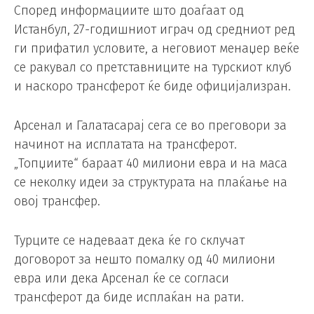
Според информациите што доаѓаат од
Истанбул, 27-годишниот играч од средниот ред
ги прифатил условите, а неговиот менаџер веќе
се ракувал со претставниците на турскиот клуб
и наскоро трансферот ќе биде официјализран.
Арсенал и Галатасарај сега се во преговори за
начинот на исплатата на трансферот.
„Топџиите“ бараат 40 милиони евра и на маса
се неколку идеи за структурата на плаќање на
овој трансфер.
Турците се надеваат дека ќе го склучат
договорот за нешто помалку од 40 милиони
евра или дека Арсенал ќе се согласи
трансферот да биде исплаќан на рати.