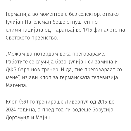
Германија во моментов е без селектор, откако
Јулијан Нагелсман беше отпуштен по
елиминацијата од Парагвај во 1/16 финалето на
Светското првенство.
„Можам да потврдам дека преговараме.
Работите се случија брзо. Јулијан си замина и
ДФБ бара нов тренер. И да, тие преговараат со
мене“, изјави Клоп за германската телевизија
Магента.
Клоп (59) го тренираше Ливерпул од 2015 до
2024 година, а пред тоа ги водеше Борусија
Дортмунд и Мајнц.