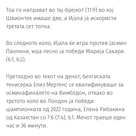
Тоа го направат во тај-брејкот (11:9) во кој
Швионтек имаше две, а Ијала ја искористи
третата сет топка.
Во следното коло, Ијала ќе игра против Јасмин
Паолини, која лесно ја победи Марија Сакари
(6:1, 6:2).
Претходно во текот на денот, белгиската
тенисерка Елиз Мертенс се квалификуваше за
осминафиналето на Вимблдон, откако во
третото коло во Лондон ја победи
шампионката од 2022 година, Елена Рибакина
од Казахстан со 7:6 (7:4), 6:1. Мечот траеше еден
час и 36 минути.