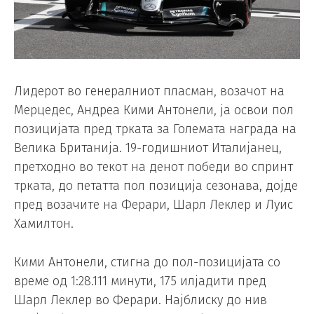
Лидерот во генералниот пласман, возачот на
Мерцедес, Андреа Кими Антонели, ја освои пол
позицијата пред трката за Големата награда на
Велика Британија. 19-годишниот Италијанец,
претходно во текот на денот победи во спринт
трката, до петатта пол позиција сезонава, дојде
пред возачите на Ферари, Шарл Леклер и Луис
Хамилтон.
Кими Антонели, стигна до пол-позицијата со
време од 1:28.111 минути, 175 илјадити пред
Шарл Леклер во Ферари. Најблиску до нив