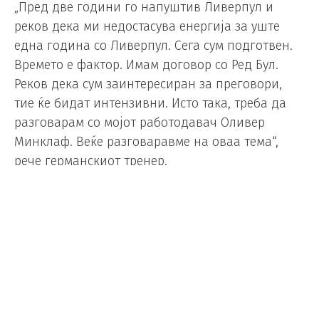
„Пред две години го напуштив Ливерпул и
реков дека ми недостасува енергија за уште
една година со Ливерпул. Сега сум подготвен.
Времето е фактор. Имам договор со Ред Бул.
Реков дека сум заинтересиран за преговори,
тие ќе бидат интензивни. Исто така, треба да
разговарам со мојот работодавач Оливер
Минклаф. Веќе разговаравме на оваа тема“,
рече германскиот тренер.
Тој истакна дека е подготвен да биде нов
селектор на Германија, но потсети дека има
договор со Ред Бул.
„Претпоставувам дека нема да ми застанат на
патот. Тука сум 19 месеци таму, минав
интензивен период. Подготвен сум. Штом ќе