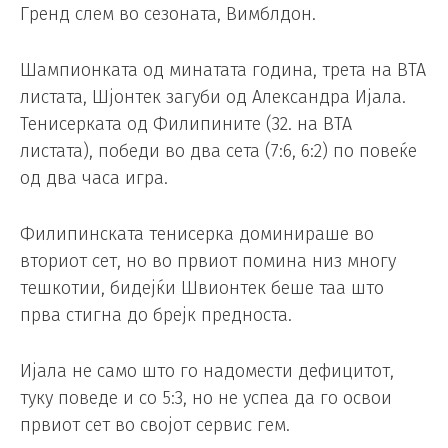
Гренд слем во сезоната, Вимблдон.
Шампионката од минатата година, трета на ВТА
листата, Шјонтек загуби од Александра Ијала.
Тенисерката од Филипините (32. на ВТА
листата), победи во два сета (7:6, 6:2) по повеќе
од два часа игра.
Филипинската тенисерка доминираше во
вториот сет, но во првиот помина низ многу
тешкотии, бидејќи Швионтек беше таа што
прва стигна до брејк предноста.
Ијала не само што го надомести дефицитот,
туку поведе и со 5:3, но не успеа да го освои
првиот сет во својот сервис гем.