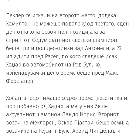
Леклер се искачи на второто место, додека
Хамилтон не можеше подалеку од третото, еден
ден откако ја освои пол-позицијата за
спринтот. Седумкратниот светски шампион
беше три и пол десетинки зад Антонели, а 23
илјадити пред Расел, по кого следеше Исак
Хаџар во автомобилот на Ред Бул, кој
изненадувачки цело време беше пред Макс
Ферстапен.
Холанѓанецот имаше седмо време, десетинка и
пол побавно од Хаџар, а меѓу нив беше
актуелниот шампион Ландо Норис. Вториот
возач на Мекларен, Оскар Пјастри, беше осми, а
возачите на Рејсинг Булс, Арвид Линдблад и