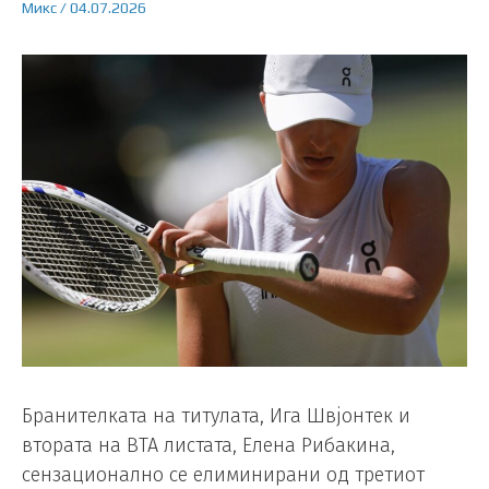
Микс
/
04.07.2026
Бранителката на титулата, Ига Швјонтек и
втората на ВТА листата, Елена Рибакина,
сензационално се елиминирани од третиот