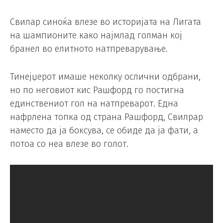
Свилар синоќа влезе во историјата на Лигата
на шампионите како најмлад голман кој
бранел во елитното натпреварување.
Тинејџерот имаше неколку ослични одбрани,
но по неговиот кис Рашфорд го постигна
единствениот гол на натпреварот. Една
нафрлена топка од страна Рашфорд, Свилрар
наместо да ја боксува, се обиде да ја фати, а
потоа со неа влезе во голот.