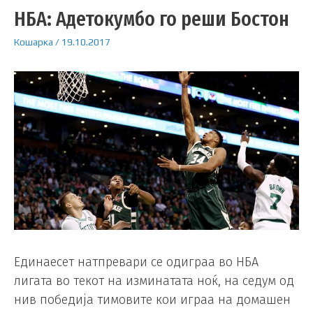
НБА: Адетокумбо го реши Бостон
Кошарка
/
19.10.2017
Единаесет натпревари се одиграа во НБА
лигата во текот на изминатата ноќ, на седум од
нив победија тимовите кои играа на домашен