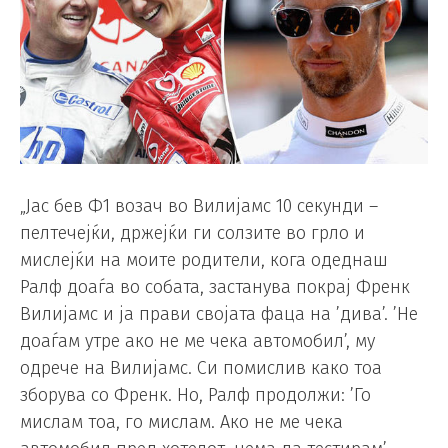
„Јас бев Ф1 возач во Вилијамс 10 секунди –
пелтечејќи, држејќи ги солзите во грло и
мислејќи на моите родители, кога одеднаш
Ралф доаѓа во собата, застанува покрај Френк
Вилијамс и ја прави својата фаца на ’дива’. ’Не
доаѓам утре ако не ме чека автомобил’, му
одрече на Вилијамс. Си помислив како тоа
зборува со Френк. Но, Ралф продолжи: ’Го
мислам тоа, го мислам. Ако не ме чека