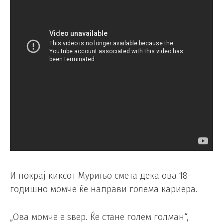
И покрај киксот Мурињо смета дека ова 18-
годишно момче ќе направи голема кариера.
„Ова момче е ѕвер. Ќе стане голем голман“,