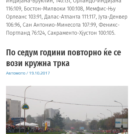
Индијана-Бруклин, 140:131, Орландо-Индијана
116:109, Бостон-Милвоки 100:108, Мемфис-Њу
Орлеанс 103:91, Далас-Атланта 111:117, Јута-Денвер
106:96, Сан Антонио-Минесота 107:99, Феникс-
Портланд 76:124, Сакраменто-Хјустон 100:105.
По седум години повторно ќе се
вози кружна трка
Автомото
/
19.10.2017