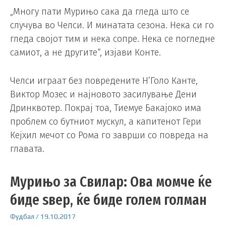
„Многу пати Мурињо сака да гледа што се
случува во Челси. И минатата сезона. Нека си го
гледа својот тим и нека сопре. Нека се погледне
самиот, а не другите“, изјави Конте.
Челси играат без повредените Н’Голо Канте,
Виктор Мозес и најновото засилување Дени
Дринквотер. Покрај тоа, Тиемуе Бакајоко има
проблем со бутниот мускул, а капитенот Гери
Кејхил мечот со Рома го заврши со повреда на
главата.
Мурињо за Свилар: Ова момче ќе
биде ѕвер, ќе биде голем голман
Фудбал
/
19.10.2017