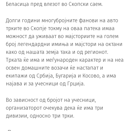
Беласица пред влезот во Скопски саем.
Долги години многубројните фанови на авто
трките во Скопје токму на оваа патека имаа
можност да уживаат во мајсториите на голем
број легендардни имиња и мајстори на октани
како од нашата земја така и од регионот.
Трката ќе има и меѓународен карактер и на неа
освен домашните возачи ќе настапат и
екипажи од Србија, Бугарија и Косово, а има
најава и за учесници од Грција.
Во зависност од бројот на учесници,
организаторот очекува дека ќе има три
дивизии, односно три трки.