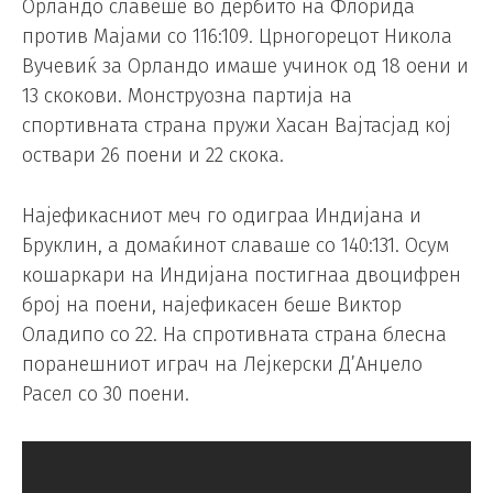
Орландо славеше во дербито на Флорида
против Мајами со 116:109. Црногорецот Никола
Вучевиќ за Орландо имаше учинок од 18 оени и
13 скокови. Монструозна партија на
спортивната страна пружи Хасан Вајтасјад кој
оствари 26 поени и 22 скока.
Најефикасниот меч го одиграа Индијана и
Бруклин, а домаќинот славаше со 140:131. Осум
кошаркари на Индијана постигнаа двоцифрен
број на поени, најефикасен беше Виктор
Оладипо со 22. На спротивната страна блесна
поранешниот играч на Лејкерски Д’Анџело
Расел со 30 поени.