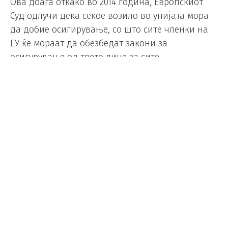
Ова доаѓа откако во 2014 година, Европскиот
Суд одлучи дека секое возило во унијата мора
да добие осигирување, со што сите членки на
ЕУ ќе мораат да обезбедат закони за
осигурување од трето лице за сите
натпреварувачи во авто-мото трките, без
разлика дали тие се под управа на Светската
автомобилистичка федерација (ФИА) или
Светската мотоциклистичка федерација (ФИМ).
Осигурувањето за тркачките автомобили и
мотоцикли засега не е достапно, и тешко дека
ќе биде достапно, што значи дека авто-мото
спортот може да биде елегантно забранет во
ЕУ. Единствена опција за „избегнување“ на ова
осигурување е таканаречената „опција 3“, со
која ЕУ би дозволила осигурувањето да биде