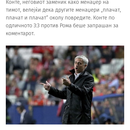
Конте, неговиот заменик како менаџер на
тимот, велејќи дека другите менаџери „плачат,
плачат и плачат“ околу повредите. Конте по
одличното 3:3 против Рома беше запрашан за
коментарот.