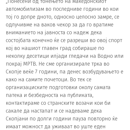
„Понесени од тонењето на македонскиот
автомобилизам во последниве години во кои
тој го допре дното, односно целосно замре, се
одлучивме на ваков чекор за да го вратиме
вниманието на јавноста со надеж дека
состојбата конечно ќе се разреши во овој спорт
кој во нашиот главен град собираше по
неколку десетици илјади гледачи на Водно или
покрај МРТВ. Не сме организирале трка во
Скопје веќе 7 години, па денес возбудувањето е
како на самите почетоци. Во тек се
организациските подготовки околу самата
патека и безбедноста на публиката,
контактираме со странските возачи кои би
сакале да настапат и се надеваме дека
Скопјани по долги години пауза повторно ќе
имаат можност да уживаат во уште еден