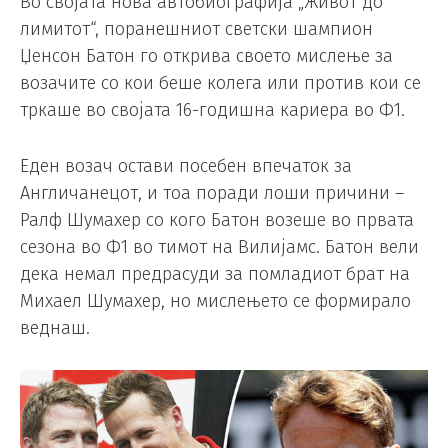
Во својата нова автобиографија „Живот до
лимитот“, поранешниот светски шампион
Џенсон Батон го открива своето мислење за
возачите со кои беше колега или против кои се
тркаше во својата 16-годишна кариера во Ф1.
Еден возач остави посебен впечаток за
Англичанецот, и тоа поради лоши причини –
Ралф Шумахер со кого Батон возеше во првата
сезона во Ф1 во тимот на Вилијамс. Батон вели
дека немал предрасуди за помладиот брат на
Михаел Шумахер, но мислењето се формирало
веднаш.