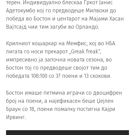
терен. Индивидуално блескаа Гркот Јанис
Адетокумбо кој го предводеше Милвоки до
победа во Бостон и центарот на Мајами Хасан
Вајтсајд чии тим загуби во Орландо.
Крилниот кошаркар на Мемфис, кој во НБА
лигата го носи прекарот „Greak freak“,
импресивно ја започна новата сезона, во
Бостон тој го предводеше својот тим до
победата 108:100 со 37 поени и 13 скокови.
Бостон имаше петмина играчи со двоцифрен
број на поени, а најефикасен беше Џејлен
Браун со 18, поени помалку постигна Кајри
Ирвинг.