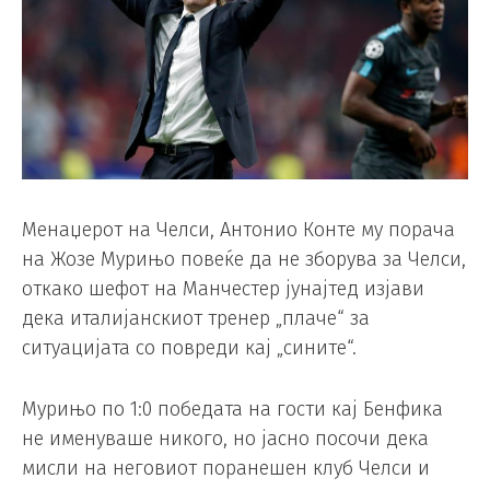
Менаџерот на Челси, Антонио Конте му порача
на Жозе Мурињо повеќе да не зборува за Челси,
откако шефот на Манчестер јунајтед изјави
дека италијанскиот тренер „плаче“ за
ситуацијата со повреди кај „сините“.
Мурињо по 1:0 победата на гости кај Бенфика
не именуваше никого, но јасно посочи дека
мисли на неговиот поранешен клуб Челси и