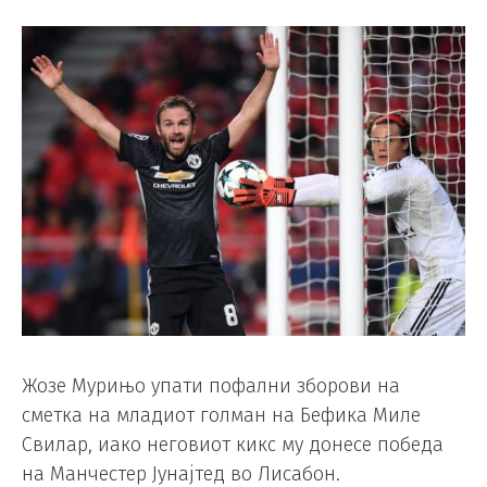
Жозе Мурињо упати пофални зборови на
сметка на младиот голман на Бефика Миле
Свилар, иако неговиот кикс му донесе победа
на Манчестер Јунајтед во Лисабон.