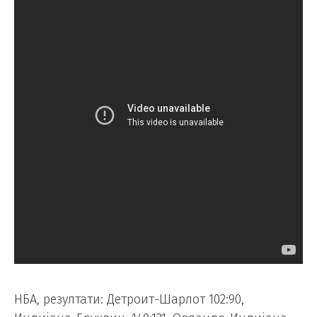
НБА, резултати: Детроит-Шарлот 102:90,