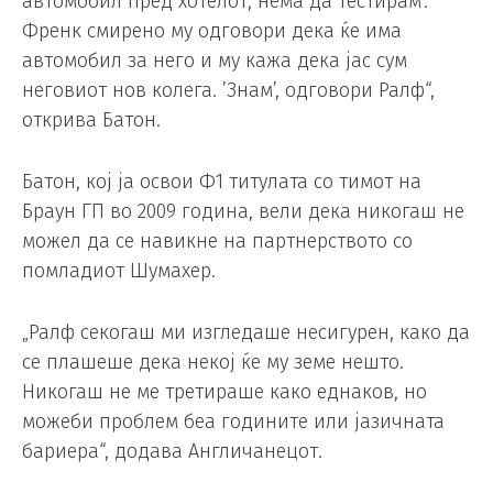
автомобил пред хотелот, нема да тестирам’.
Френк смирено му одговори дека ќе има
автомобил за него и му кажа дека јас сум
неговиот нов колега. ’Знам’, одговори Ралф“,
открива Батон.
Батон, кој ја освои Ф1 титулата со тимот на
Браун ГП во 2009 година, вели дека никогаш не
можел да се навикне на партнерството со
помладиот Шумахер.
„Ралф секогаш ми изгледаше несигурен, како да
се плашеше дека некој ќе му земе нешто.
Никогаш не ме третираше како еднаков, но
можеби проблем беа годините или јазичната
бариера“, додава Англичанецот.