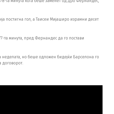
о 78-та минута кога беше заменет од Дро Фернандес,
ија постигна гол, а Таисеи Мијаширо израмни десет
77-та минута, пред Фернандес да го постави
а неделата, но беше одложен бидејќи Барселона го
 договорот.