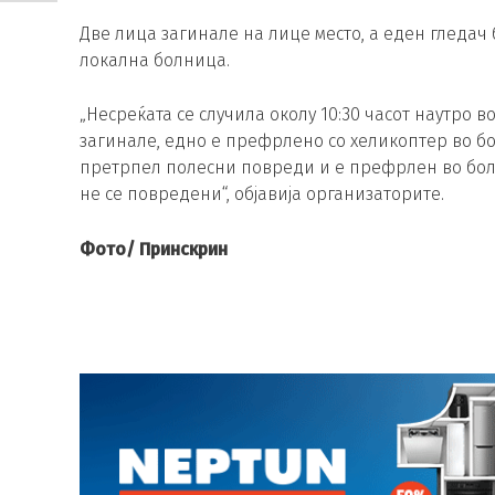
Две лица загинале на лице место, а еден гледа
локална болница.
„Несреќата се случила околу 10:30 часот наутро в
загинале, едно е префрлено со хеликоптер во бо
претрпел полесни повреди и е префрлен во бол
не се повредени“, објавија организаторите.
Фото/ Принскрин