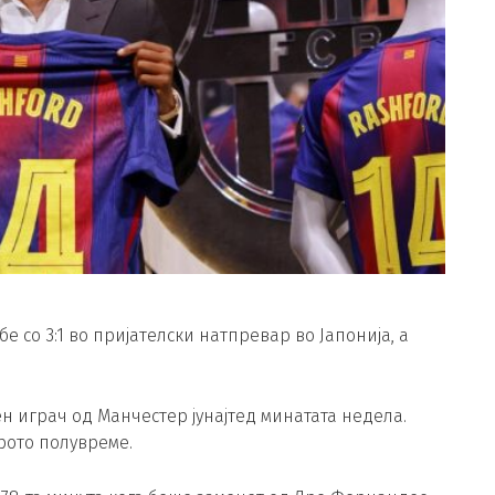
 со 3:1 во пријателски натпревар во Јапонија, а
н играч од Манчестер јунајтед минатата недела.
рото полувреме.