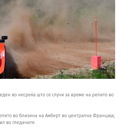
еден во несреќа што се случи за време на релито во
релито во близина на Амберт во централна Франција,
ил во гледачите.