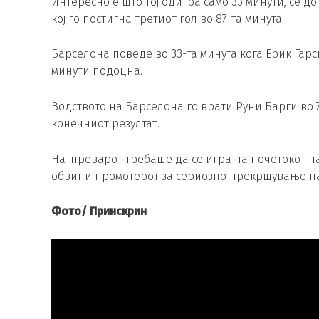
Интересно е што тој одигра само 33 минути, сè д
кој го постигна третиот гол во 87-та минута.
Барселона поведе во 33-та минута кога Ерик Гарс
минути подоцна.
Водството на Барселона го врати Руни Барги во 
конечниот резултат.
Натпреварот требаше да се игра на почетокот н
обвини промотерот за сериозно прекршување на
Фото/ Принскрин