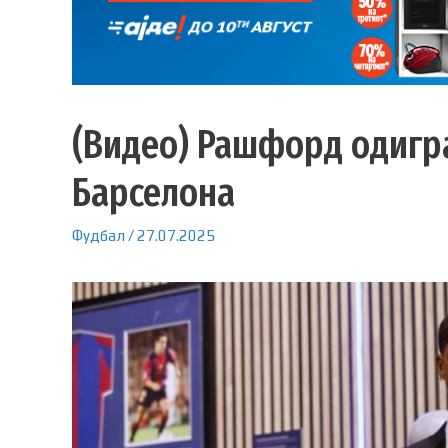
(Видео) Рашфорд одигра
Барселона
Фудбал
/
27.07.2025