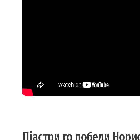
Пјастри го победи Норис