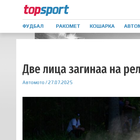
ФУДБАЛ
РАКОМЕТ
КОШАРКА
АВТО
Две лица загинаа на ре
Автомото
/
27.07.2025