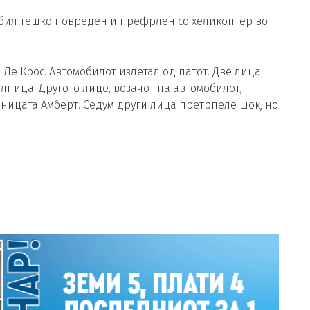
ч бил тешко повреден и префрлен со хеликоптер во
о Ле Крос. Автомобилот излетал од патот. Две лица
лница. Другото лице, возачот на автомобилот,
ницата Амберт. Седум други лица претрпеле шок, но