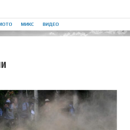
МОТО
МИКС
ВИДЕО
ли