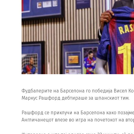
Фудбалерите на Барселона го победија Висел Кобе
Маркус Рашфорд дебтираше за шпанскиот тим.
Рашфорд се приклучи на Барселона како позајме
Англичанецот влезе во игра на почетокот на вто