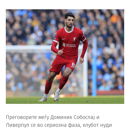
Преговорите меѓу Доминик Собослај и
Ливерпул се во сериозна фаза, клубот нуди