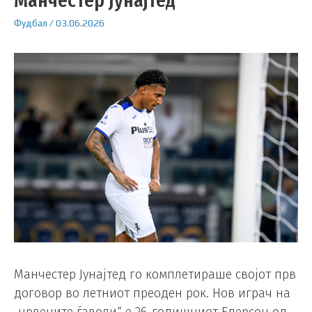
Манчестер Јунајтед
Фудбал
/
03.06.2026
Манчестер Јунајтед го комплетираше својот прв
договор во летниот преоден рок. Нов играч на
„црвените ѓаволи“ е 26-годишниот Едерсон од