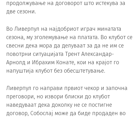
продолжување на договорот што истекува за
две сезони.
Во Ливерпул на најдобриот играч минатата
сезона, му зголемување на платата. Во клубот се
свесни дека мора да делуваат за да не им се
повотрни ситуацијата Трент Александар-
Арнолд и Ибрахим Конате, кои на крајот го
напуштија клубот без обесштетување.
Ливерпул го направи првиот чекор и започна
преговори, но извори блиски до клубот
наведуваат дека доколку не се постигне
договор, Собослај може да биде продаден во
летниот преоден рок.
Пораката на клубот е јасна – прв приоритет е