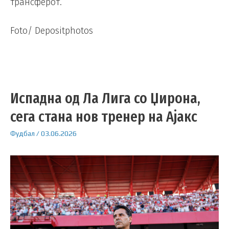
трансферот.
Foto/ Depositphotos
Испадна од Ла Лига со Џирона,
сега стана нов тренер на Ајакс
Фудбал
/
03.06.2026