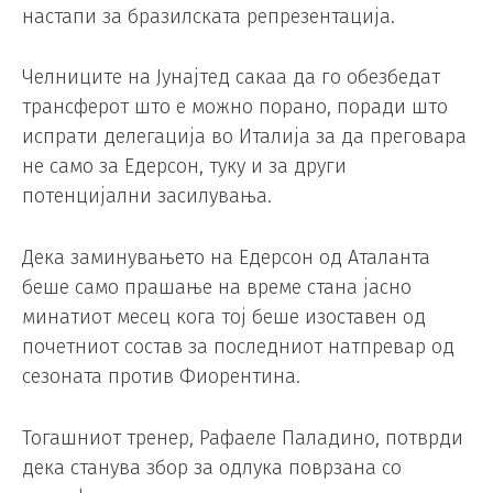
настапи за бразилската репрезентација.
Челниците на Јунајтед сакаа да го обезбедат
трансферот што е можно порано, поради што
испрати делегација во Италија за да преговара
не само за Едерсон, туку и за други
потенцијални засилувања.
Дека заминувањето на Едерсон од Аталанта
беше само прашање на време стана јасно
минатиот месец кога тој беше изоставен од
почетниот состав за последниот натпревар од
сезоната против Фиорентина.
Тогашниот тренер, Рафаеле Паладино, потврди
дека станува збор за одлука поврзана со