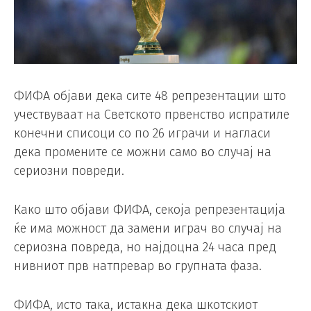
ФИФА објави дека сите 48 репрезентации што
учествуваат на Светското првенство испратиле
конечни списоци со по 26 играчи и нагласи
дека промените се можни само во случај на
сериозни повреди.
Како што објави ФИФА, секоја репрезентација
ќе има можност да замени играч во случај на
сериозна повреда, но најдоцна 24 часа пред
нивниот прв натпревар во групната фаза.
ФИФА, исто така, истакна дека шкотскиот