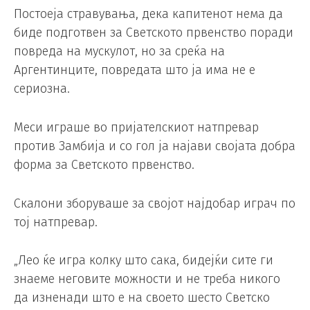
Постоеја стравувања, дека капитенот нема да
биде подготвен за Светското првенство поради
повреда на мускулот, но за среќа на
Аргентинците, повредата што ја има не е
сериозна.
Меси играше во пријателскиот натпревар
против Замбија и со гол ја најави својата добра
форма за Светското првенство.
Скалони зборуваше за својот најдобар играч по
тој натпревар.
„Лео ќе игра колку што сака, бидејќи сите ги
знаеме неговите можности и не треба никого
да изненади што е на своето шесто Светско