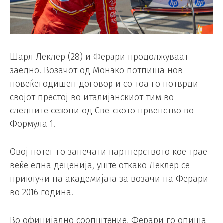
Шарл Леклер (28) и Ферари продолжуваат
заедно. Возачот од Монако потпиша нов
повеќегодишен договор и со тоа го потврди
својот престој во италијанскиот тим во
следните сезони од Светското првенство во
Формула 1.
Овој потег го запечати партнерството кое трае
веќе една деценија, уште откако Леклер се
приклучи на академијата за возачи на Ферари
во 2016 година.
Во официјално соопштение, Ферари го опиша