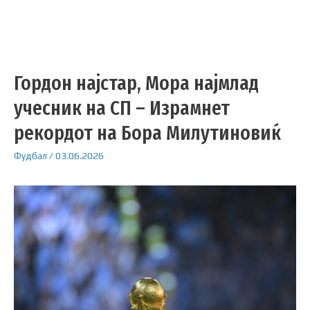
Гордон најстар, Мора најмлад
учесник на СП – Израмнет
рекордот на Бора Милутиновиќ
Фудбал
/
03.06.2026