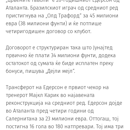
Аталанта. Бразилскиот играч од средниот ред
пристигнува на „Олд Трафорд“ за 45 милиони
евра (38 милиони фунти) и ќе потпише
четиригодишен договор со клубот.
Договорот е структуриран така што Јунајтед
првично ќе плати 34 милиони фунти, додека
остатокот од сумата ќе биде исплатен преку
бонуси, пишува „Дејли мејл“.
Трансферот на Едерсон е првиот чекор на
тренерот Мајкл Карик во најавената
реконструкција на средниот ред. Едерсон дојде
во Аталанта пред четири години од
Салернитана за 23 милиони евра. Оттогаш, тој
постигна 16 гола во 180 натпревари. Тој има три