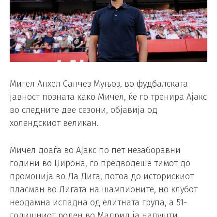
Мигел Анхел Санчез Муњоз, во фудбалската
јавност позната како Мичел, ќе го тренира Ајакс
во следните две сезони, објавија од
холендскиот великан.
Мичел доаѓа во Ајакс по пет незаборавни
години во Џирона, го предводеше тимот до
промоција во Ла Лига, потоа до историскиот
пласман во Лигата на шампионите, но клубот
неодамна испадна од елитната група, а 51-
годишниот роден во Мадрид ја напушти