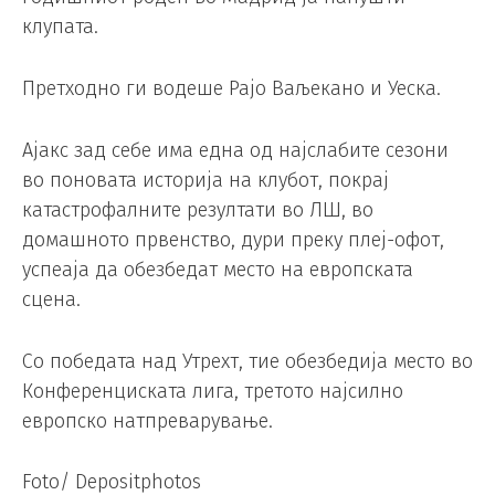
клупата.
Претходно ги водеше Рајо Ваљекано и Уеска.
Ајакс зад себе има една од најслабите сезони
во поновата историја на клубот, покрај
катастрофалните резултати во ЛШ, во
домашното првенство, дури преку плеј-офот,
успеаја да обезбедат место на европската
сцена.
Со победата над Утрехт, тие обезбедија место во
Конференциската лига, третото најсилно
европско натпреварување.
Foto/ Depositphotos