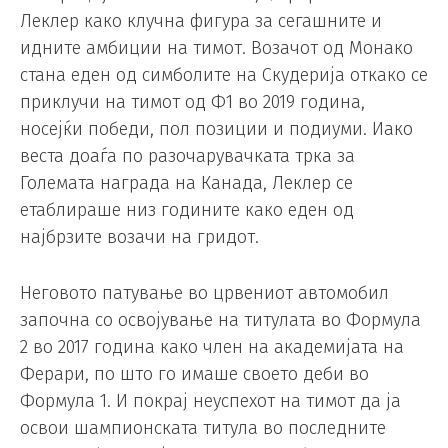
Леклер како клучна фигура за сегашните и
идните амбиции на тимот. Возачот од Монако
стана еден од симболите на Скудерија откако се
приклучи на тимот од Ф1 во 2019 година,
носејќи победи, пол позиции и подиуми. Иако
веста доаѓа по разочарувачката трка за
Големата награда на Канада, Леклер се
етаблираше низ годините како еден од
најбрзите возачи на гридот.
Неговото патување во црвениот автомобил
започна со освојување на титулата во Формула
2 во 2017 година како член на академијата на
Ферари, по што го имаше своето деби во
Формула 1. И покрај неуспехот на тимот да ја
освои шампионската титула во последните