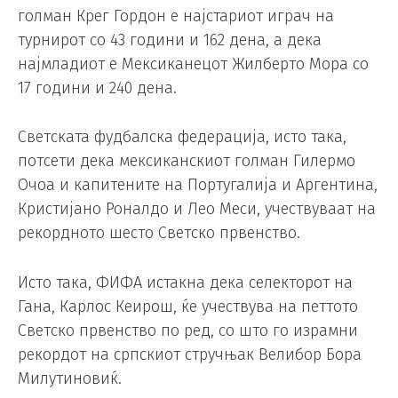
голман Крег Гордон е најстариот играч на
турнирот со 43 години и 162 дена, а дека
најмладиот е Мексиканецот Жилберто Мора со
17 години и 240 дена.
Светската фудбалска федерација, исто така,
потсети дека мексиканскиот голман Гилермо
Очоа и капитените на Португалија и Аргентина,
Кристијано Роналдо и Лео Меси, учествуваат на
рекордното шесто Светско првенство.
Исто така, ФИФА истакна дека селекторот на
Гана, Карлос Кеирош, ќе учествува на петтото
Светско првенство по ред, со што го израмни
рекордот на српскиот стручњак Велибор Бора
Милутиновиќ.