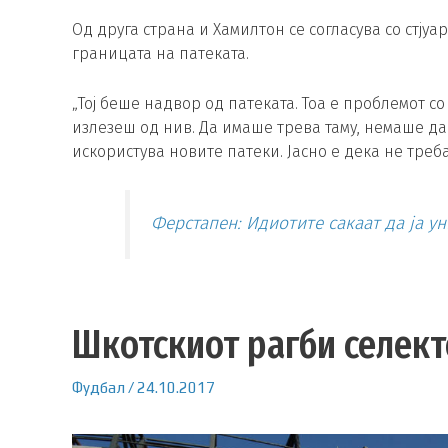
Од друга страна и Хамилтон се согласува со стју
границата на патеката.
„Тој беше надвор од патеката. Тоа е проблемот с
излезеш од нив. Да имаше трева таму, немаше да
искористува новите патеки. Јасно е дека не треба
Ферстапен: Идиотите сакаат да ја у
Шкотскиот рагби селект
Фудбал
/
24.10.2017