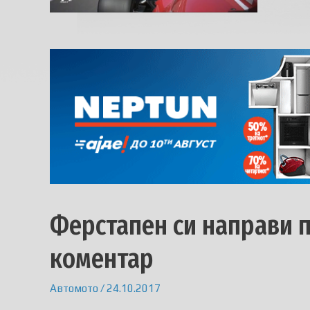
Ферстапен си направи 
коментар
Автомото
/
24.10.2017