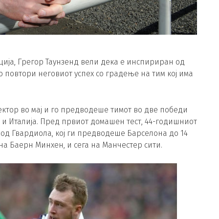
ција, Грегор Таунзенд вели дека е инспириран од
о повтори неговиот успех со градење на тим кој има
ектор во мај и го предводеше тимот во две победи
ја и Италија. Пред првиот домашен тест, 44-годишниот
од Гвардиола, кој ги предводеше Барселона до 14
а Баерн Минхен, и сега на Манчестер сити.