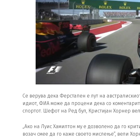
Се верува дека Ферстапен е лут на австралискиот
идиот, ФИА може да процени дека со коментарит
спортот. Шефот на Ред бул, Кристијан Хорнер вел
„Ако на Луис Хамилтон му е дозволено да го кри
возач смее да го каже своето мислење“, вели Хор