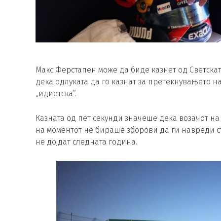
Макс Ферстапен може да биде казнет од Светска
дека одлуката да го казнат за претекнувањето н
„идиотска“.
Казната од пет секунди значеше дека возачот на 
на моментот не бираше зборови да ги навреди ст
не дојдат следната година.