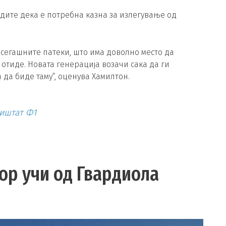
ардите дека е потребна казна за излегување од
о сегашните патеки, што има доволно место да
 отиде. Новата генерација возачи сака да ги
 да биде таму“, оценува Хамилтон.
ништат Ф1
ор учи од Гвардиола