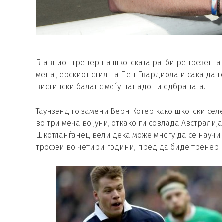
Главниот тренер на шкотската рагби репрезента
менаџерскиот стил на Пеп Гвардиола и сака да г
вистински баланс меѓу нападот и одбраната.
Таунзенд го замени Верн Котер како шкотски сел
во три меча во јуни, откако ги совлада Австрали
Шкотланѓанец вели дека може многу да се научи 
трофеи во четири години, пред да биде тренер н