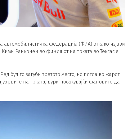
та автомобилистичка федерација (ФИА) откако изјави
а Кими Раиконен во финишот на трката во Тексас е
Ред бул го загуби третото место, но потоа во жарот
јуардите на трката, дури посакувајќи фановите да