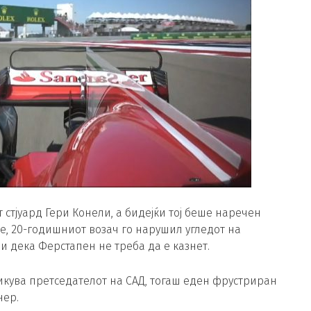
 стјуард Гери Конели, а бидејќи тој беше наречен
е, 20-годишниот возач го нарушил угледот на
и дека Ферстапен не треба да е казнет.
тикува претседателот на САД, тогаш еден фрустриран
нер.